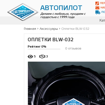
Автопилот
ПЕ
Контакты:
АВТОПИЛОТ
НА
Адрес:
П
ул.
Делаем с любовью, продаем с
гордостью с 1999 года
Чагинская
Кат
4,
стр.
Главная
Аксессуары
Оплетки BLW-032
2
109380
,
ОПЛЕТКИ BLW-032
Телефон:
8(800)
Рейтинг 0%
700-
0 отзывов
19-
02
,
5
3
Телефон:
+7
(495)
989-
70-
31
,
Электронная
почта:
info@avtopilot1.ru