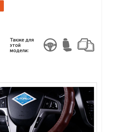
Размер
Также для
этой
модели: