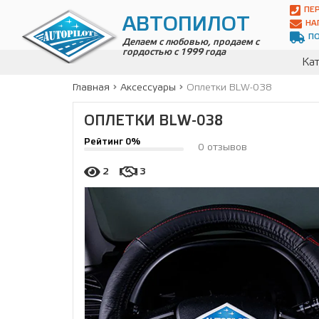
Автопилот
ПЕ
Контакты:
АВТОПИЛОТ
НА
Адрес:
П
ул.
Делаем с любовью, продаем с
гордостью с 1999 года
Чагинская
Кат
4,
стр.
Главная
Аксессуары
Оплетки BLW-038
2
109380
,
ОПЛЕТКИ BLW-038
Телефон:
8(800)
Рейтинг 0%
700-
0 отзывов
19-
02
,
2
3
Телефон:
+7
(495)
989-
70-
31
,
Электронная
почта:
info@avtopilot1.ru