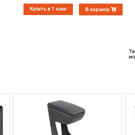
Ра
В корзину
Купить в 1 клик
Та
мо