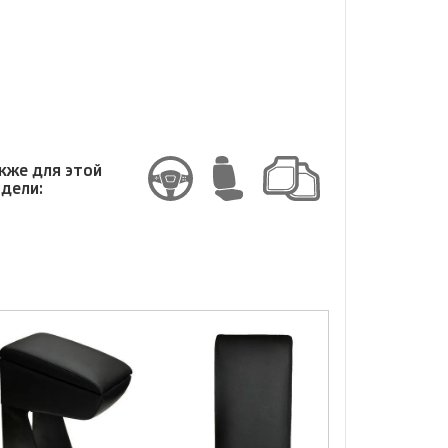
змер
кже для этой
дели: