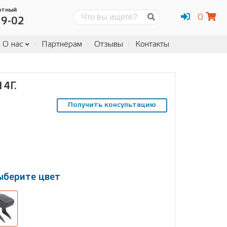
атный
0
Поиск
19-02
О нас
Партнёрам
Отзывы
Контакты
4Г.
Получить консультацию
ыберите цвет
ыберите
змер