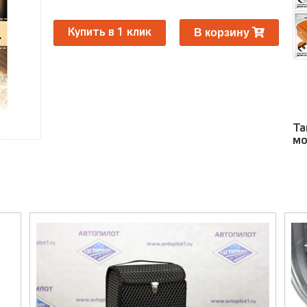
ра
Ра
В корзину
Купить в 1 клик
Та
мо