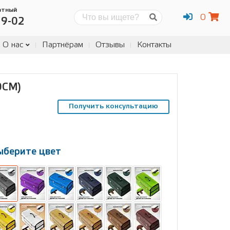
атный
0
Поиск
19-02
О нас
Партнёрам
Отзывы
Контакты
0СМ)
Получить консультацию
ыберите цвет
ыберите