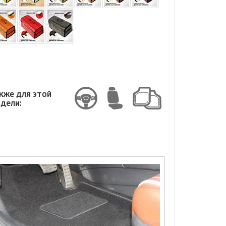
змер
змер
кже для этой
дели: