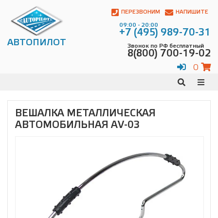
Автопилот
Контакты:
ПЕРЕЗВОНИМ
НАПИШИТЕ
Адрес:
09:00 - 20:00
ул.
+7 (495) 989-70-31
Чагинская
АВТОПИЛОТ
Звонок по РФ бесплатный
4,
8(800) 700-19-02
стр.
2
0
109380
,
Телефон:
8(800)
700-
19-
ВЕШАЛКА МЕТАЛЛИЧЕСКАЯ
02
,
АВТОМОБИЛЬНАЯ AV-03
Телефон:
+7
(495)
989-
70-
31
,
Электронная
почта:
info@avtopilot1.ru