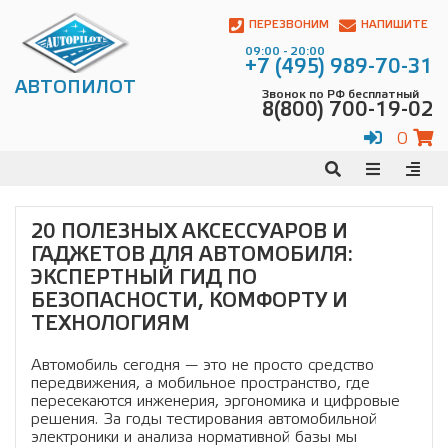
Автопилот
Контакты:
ПЕРЕЗВОНИМ
НАПИШИТЕ
Адрес:
09:00 - 20:00
ул.
+7 (495) 989-70-31
Чагинская
АВТОПИЛОТ
Звонок по РФ бесплатный
4,
8(800) 700-19-02
стр.
2
0
109380
,
Телефон:
8(800)
700-
19-
20 ПОЛЕЗНЫХ АКСЕССУАРОВ И
02
,
ГАДЖЕТОВ ДЛЯ АВТОМОБИЛЯ:
Телефон:
+7
(495)
ЭКСПЕРТНЫЙ ГИД ПО
989-
БЕЗОПАСНОСТИ, КОМФОРТУ И
70-
ТЕХНОЛОГИЯМ
31
,
Электронная
Автомобиль сегодня — это не просто средство
почта:
передвижения, а мобильное пространство, где
info@avtopilot1.ru
пересекаются инженерия, эргономика и цифровые
решения. За годы тестирования автомобильной
электроники и анализа нормативной базы мы