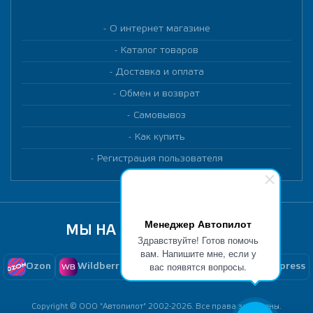
О интернет магазине
Каталог товаров
Доставка и оплата
Обмен и возврат
Самовывоз
Как купить
Регистрация пользователя
Менеджер Автопилот
МЫ НА МАРКЕТПЛЕЙСАХ
Здравствуйте! Готов помочь
вам. Напишите мне, если у
вас появятся вопросы.
Ozon
Wildberries
Yandex Market
Aliexpress
Copyright © ООО "Автопилот" 2002-2026. Все права защищены.