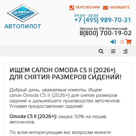
Автопилот
Контакты:
ПЕРЕЗВОНИМ
НАПИШИТЕ
Адрес:
09:00 - 20:00
ул.
+7 (495) 989-70-31
Чагинская
АВТОПИЛОТ
Звонок по РФ бесплатный
4,
8(800) 700-19-02
стр.
2
0
109380
,
Телефон:
8(800)
700-
19-
ИЩЕМ САЛОН OMODA C5 II (2026+)
02
,
ДЛЯ СНЯТИЯ РАЗМЕРОВ СИДЕНИЙ!
Телефон:
+7
(495)
989-
Добрый день, уважаемые клиенты. Ищем
70-
салон Omoda C5 II (2026+) для снятия размеров
31
,
сидений и дальнейшего производства авточехлов.
Электронная
Условия предоставления сидений:
почта:
Omoda C5 II (2026+):
скидка 50% на пошив
info@avtopilot1.ru
авточехлов.
По всем интересующим вас вопросам можете