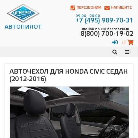
Автопилот
Контакты:
ПЕРЕЗВОНИМ
НАПИШИТЕ
Адрес:
09:00 - 20:00
ул.
+7 (495) 989-70-31
Чагинская
АВТОПИЛОТ
Звонок по РФ бесплатный
4,
8(800) 700-19-02
стр.
2
0
109380
,
Телефон:
8(800)
700-
19-
АВТОЧЕХОЛ ДЛЯ HONDA CIVIC СЕДАН
02
,
(2012-2016)
Телефон:
+7
(495)
989-
70-
31
,
Электронная
почта:
info@avtopilot1.ru