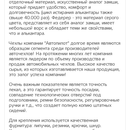
отделочный материал, искусственный аналог замши,
который придает удобство, комфорт и
долговечность (цикл истирания алькантары также
свыше 40.000 раз). Федерер - это материал серого
цвета, представляет из себя аналог замши, имеет
небольшой ворс и обладает теми же свойствами,
что и алькантара.
Чехлы компании "Автопилот" долгое время являются
образцом сегмента среди производителей
авточехлов! На протяжении многих лет компания
является лидером по объему производства и
продаж автомобильных чехлов. Высокое качество
сырья, из которых изготавливается наша продукция,
это залог успеха компании!
Очень важным показателем является точность
лекал, а это гарантирует точность посадки,
совпадение технологических отверстий под
подголовники, ремни безопасности, регулировочные
ручки и т.д., что создает полную копию штатных
сидений.
Для крепления используется качественная
фурнитура: липучки, резинки, крючки, шнур.