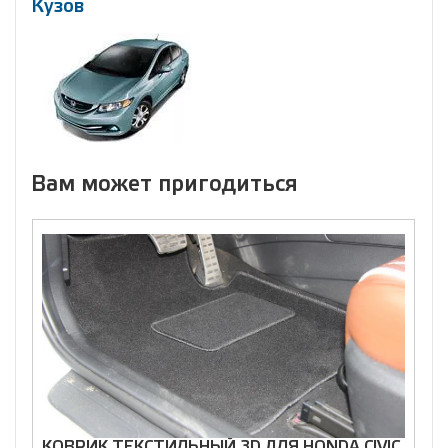
Кузов
Вам может пригодиться
КОВРИК ТЕКСТИЛЬНЫЙ 3D ДЛЯ HONDA CIVIC
К