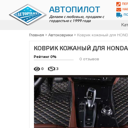
Автопилот
ПЕ
Контакты:
АВТОПИЛОТ
НА
Адрес:
П
ул.
Делаем с любовью, продаем с
гордостью с 1999 года
Чагинская
Кат
4,
стр.
Главная
Автоковрики
Коврик кожаный для HONDA
2
109380
,
КОВРИК КОЖАНЫЙ ДЛЯ HONDA CI
Телефон:
8(800)
Рейтинг 0%
700-
0 отзывов
19-
02
,
0
3
Телефон:
+7
(495)
989-
70-
31
,
Электронная
почта:
info@avtopilot1.ru