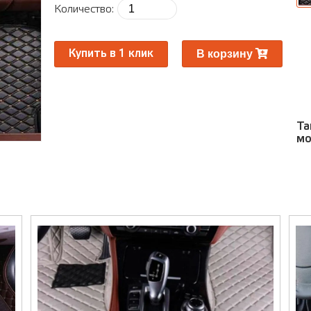
ра
Количество:
Ра
В корзину
Купить в 1 клик
Та
мо