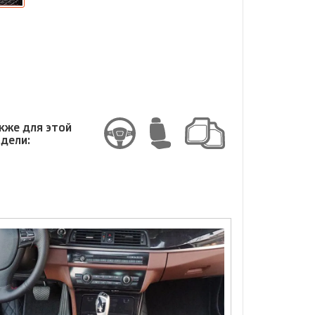
змер
змер
кже для этой
дели: