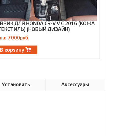
ВРИК ДЛЯ HONDA CR-V V С 2016 (КОЖА
КОВРИК ТЕ
ТЕКСТИЛЬ) (НОВЫЙ ДИЗАЙН)
CR-V 2012+
на: 7000руб.
Цена: 2800р
В корзину
В корзин
Установить
Аксессуары