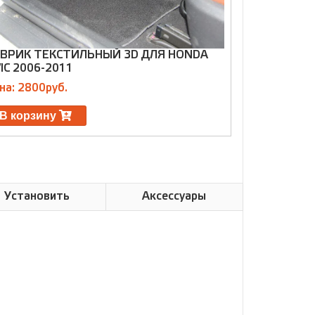
ВРИК ТЕКСТИЛЬНЫЙ 3D ДЛЯ HONDA
КОВРИК КОЖ
VIC 2006-2011
(МКПП) 200
на: 2800руб.
Цена: 2000р
В корзину
В корзин
Установить
Аксессуары