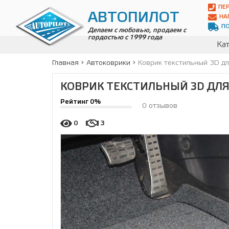
Автопилот
ПЕ
Контакты:
АВТОПИЛОТ
НА
Адрес:
П
ул.
Делаем с любовью, продаем с
гордостью с 1999 года
Чагинская
Кат
4,
стр.
Главная
Автоковрики
Коврик текстильный 3D д
2
109380
,
КОВРИК ТЕКСТИЛЬНЫЙ 3D ДЛЯ 
Телефон:
8(800)
Рейтинг 0%
700-
0 отзывов
19-
02
,
0
3
Телефон:
+7
(495)
989-
70-
31
,
Электронная
почта:
info@avtopilot1.ru