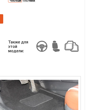
размер
Размер
Также для
этой
модели: