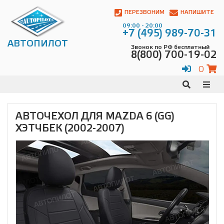
Автопилот
Контакты:
ПЕРЕЗВОНИМ
НАПИШИТЕ
Адрес:
09:00 - 20:00
ул.
+7 (495) 989-70-31
Чагинская
АВТОПИЛОТ
Звонок по РФ бесплатный
4,
8(800) 700-19-02
стр.
2
0
109380
,
Телефон:
8(800)
700-
19-
АВТОЧЕХОЛ ДЛЯ MAZDA 6 (GG)
02
,
ХЭТЧБЕК (2002-2007)
Телефон:
+7
(495)
989-
70-
31
,
Электронная
почта:
info@avtopilot1.ru