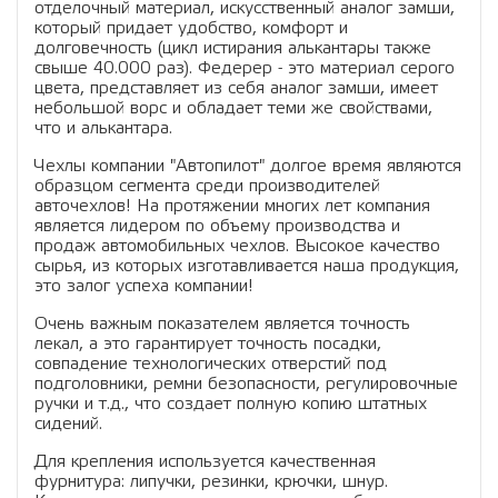
отделочный материал, искусственный аналог замши,
который придает удобство, комфорт и
долговечность (цикл истирания алькантары также
свыше 40.000 раз). Федерер - это материал серого
цвета, представляет из себя аналог замши, имеет
небольшой ворс и обладает теми же свойствами,
что и алькантара.
Чехлы компании "Автопилот" долгое время являются
образцом сегмента среди производителей
авточехлов! На протяжении многих лет компания
является лидером по объему производства и
продаж автомобильных чехлов. Высокое качество
сырья, из которых изготавливается наша продукция,
это залог успеха компании!
Очень важным показателем является точность
лекал, а это гарантирует точность посадки,
совпадение технологических отверстий под
подголовники, ремни безопасности, регулировочные
ручки и т.д., что создает полную копию штатных
сидений.
Для крепления используется качественная
фурнитура: липучки, резинки, крючки, шнур.