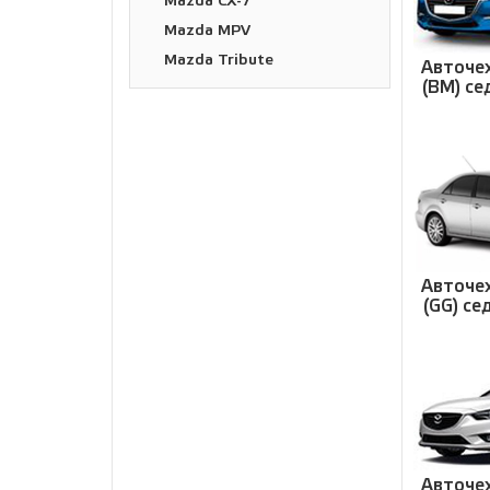
Mazda CX-7
Mazda MPV
Mazda Tribute
Авточех
(BM) се
Авточех
(GG) се
Авточех