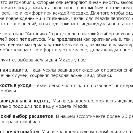
это автомобили, которые олицетворяют динамичность, высо
ремится поддерживать салон своего автомобиля в отличном с
ность, но и комфорт при каждой поездке. Для того чтобы си
 не поврежденными и стильными, чехлы для Mazda являются 
 от загрязнений, но и подчеркивают индивидуальность авто
ет-магазине "Автопилот" представлен широкий выбор чехлов
лей всех лет выпуска. Мы предлагаем как оригинальные, так
ественных материалов, таких как велюр, экокожа и альканта
 и обеспечивают комфорт и уют в салоне, делая каждую поез
олучите, выбрав чехлы для Mazda у нас:
ная защита
. Наши чехлы защищают сиденья от загрязнений
нечных лучей, сохраняя первоначальный вид обивки.
кость в уходе
. Чехлы легко чистятся, что позволяет подде
омобиля.
ивидуальный подход
. Мы предлагаем возможность индиви
ально подошли под вашу модель Mazda.
окий выбор расцветок
. В нашем ассортименте более 20 р
ерьера автомобиля.
строчка ромбом
. Мы предлагаем стильную ромбовидную пр