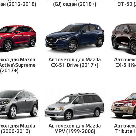
дан (2012-2018)
(GJ) седан (2018+)
BT-50 
хол для Mazda
Авточехол для Mazda
Авточех
 Active\Supreme
CX-5 II Drive (2017+)
CX-5 II 
(2017+)
хол для Mazda
Авточехол для Mazda
Авточех
 (2006-2013)
MPV (1999-2006)
Tribute 