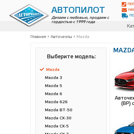
Автопилот
ПЕ
Контакты:
АВТОПИЛОТ
НА
Адрес:
П
ул.
Делаем с любовью, продаем с
гордостью с 1999 года
Чагинская
Кат
4,
стр.
Главная
Авточехлы
Mazda
2
109380
MAZD
,
Телефон:
8(800)
Выберите модель:
700-
19-
Mazda
02
,
Телефон:
+7
Mazda 3
(495)
Mazda 5
989-
70-
Mazda 6
Авточех
31
,
Mazda 626
(BP) 
Электронная
почта:
Mazda BT-50
info@avtopilot1.ru
Mazda CX-30
Mazda CX-5