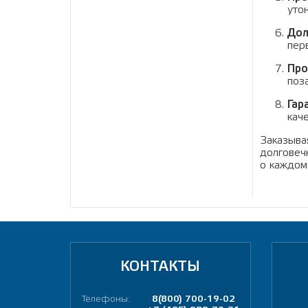
уто
Дол
пер
Про
поз
Гар
кач
Заказыва
долговеч
о каждом
КОНТАКТЫ
Телефоны:
8(800) 700-19-02