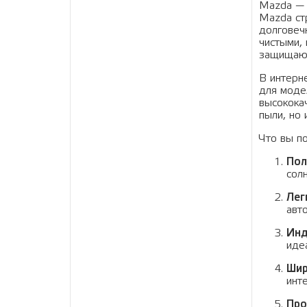
Mazda — 
Mazda ст
долговеч
чистыми,
защищают
В интерн
для моде
высококач
пыли, но
Что вы п
Пол
сол
Лег
авт
Инд
иде
Шир
инт
Про