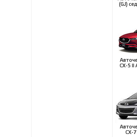
(GJ) се
Авточе
CX-5 II
Авточе
CX-7