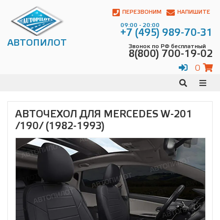
Автопилот
Контакты:
ПЕРЕЗВОНИМ
НАПИШИТЕ
Адрес:
09:00 - 20:00
ул.
+7 (495) 989-70-31
Чагинская
АВТОПИЛОТ
Звонок по РФ бесплатный
4,
8(800) 700-19-02
стр.
2
0
109380
,
Телефон:
8(800)
700-
19-
АВТОЧЕХОЛ ДЛЯ MERCEDES W-201
02
,
/190/ (1982-1993)
Телефон:
+7
(495)
989-
70-
31
,
Электронная
почта:
info@avtopilot1.ru