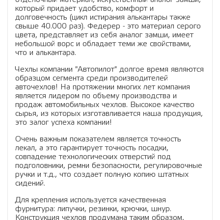
который придает удобство, комфорт и
долговечность (цикл истирания алькантары также
свыше 40.000 раз). Федерер - это материал серого
цвета, представляет из себя аналог замши, имеет
небольшой ворс и обладает теми же свойствами,
что и алькантара.
Чехлы компании "Автопилот" долгое время являются
образцом сегмента среди производителей
авточехлов! На протяжении многих лет компания
является лидером по объему производства и
продаж автомобильных чехлов. Высокое качество
сырья, из которых изготавливается наша продукция,
это залог успеха компании!
Очень важным показателем является точность
лекал, а это гарантирует точность посадки,
совпадение технологических отверстий под
подголовники, ремни безопасности, регулировочные
ручки и т.д., что создает полную копию штатных
сидений.
Для крепления используется качественная
фурнитура: липучки, резинки, крючки, шнур.
Конструкция чехлов продумана таким образом,