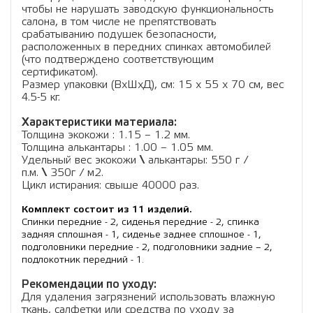
чтобы не нарушать заводскую функциональность
салона, в том числе не препятствовать
срабатыванию подушек безопасности,
расположенных в передних спинках автомобилей
(что подтверждено соответствующим
сертификатом).
Размер упаковки (ВхШхД), см: 15 x 55 x 70 см, вес
4.5-5 кг.
Характеристики материала:
Толщина экокожи : 1.15 – 1.2 мм.
Толщина алькантары : 1.00 – 1.05 мм.
Удельный вес экокожи
\
алькантары: 550 г /
п.м.
\
350г / м2.
Цикл истирания: свыше 40000 раз.
Комплект состоит из 11 изделий.
Спинки передние - 2, сиденья передние - 2, спинка
задняя сплошная - 1, сиденье заднее сплошное - 1,
подголовники передние - 2, подголовники задние – 2,
подлокотник передний - 1.
Рекомендации по уходу:
Для удаления загрязнений использовать влажную
ткань, салфетки или средства по уходу за