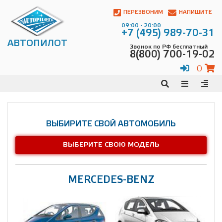
Автопилот
Контакты:
ПЕРЕЗВОНИМ
НАПИШИТЕ
Адрес:
09:00 - 20:00
ул.
+7 (495) 989-70-31
Чагинская
АВТОПИЛОТ
Звонок по РФ бесплатный
4,
8(800) 700-19-02
стр.
2
0
109380
,
Телефон:
8(800)
700-
19-
02
,
ВЫБИРИТЕ СВОЙ АВТОМОБИЛЬ
Телефон:
+7
(495)
ВЫБЕРИТЕ СВОЮ МОДЕЛЬ
989-
70-
31
,
Электронная
MERCEDES-BENZ
почта:
info@avtopilot1.ru