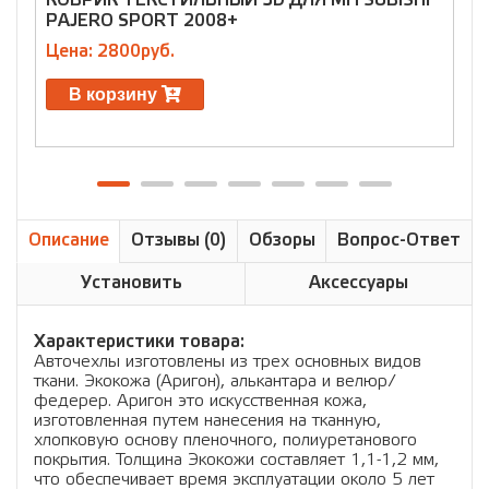
КОВРИК ТЕКСТИЛЬНЫЙ 3D ДЛЯ MITSUBISHI
К
PAJERO SPORT 2008+
S
Цена: 2800руб.
Ц
В корзину
Описание
Отзывы (0)
Обзоры
Вопрос-Ответ
Установить
Аксессуары
Характеристики товара:
Авточехлы изготовлены из трех основных видов
ткани. Экокожа (Аригон), алькантара и велюр/
федерер. Аригон это искусственная кожа,
изготовленная путем нанесения на тканную,
хлопковую основу пленочного, полиуретанового
покрытия. Толщина Экокожи составляет 1,1-1,2 мм,
что обеспечивает время эксплуатации около 5 лет