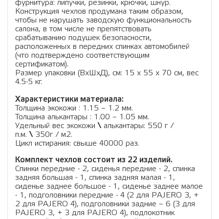
фурнитура: липучки, резинки, крючки, шнур.
Конструкция чехлов продумана таким образом,
чтобы не нарушать заводскую функциональность
салона, в том числе не препятствовать
срабатыванию подушек безопасности,
расположенных в передних спинках автомобилей
(что подтверждено соответствующим
сертификатом).
Размер упаковки (ВхШхД), см: 15 x 55 x 70 см, вес
4.5-5 кг.
Характеристики материала:
Толщина экокожи : 1.15 – 1.2 мм.
Толщина алькантары : 1.00 – 1.05 мм.
Удельный вес экокожи
\
алькантары: 550 г /
п.м.
\
350г / м2.
Цикл истирания: свыше 40000 раз.
Комплект чехлов состоит из 22 изделий.
Спинки передние - 2, сиденья передние - 2, спинка
задняя большая - 1, спинка задняя малая - 1,
сиденье заднее большое - 1, сиденье заднее малое
- 1, подголовники передние - 4 (2 для PAJERO 3, +
2 для PAJERO 4), подголовники задние – 6 (3 для
PAJERO 3, + 3 для PAJERO 4), подлокотник