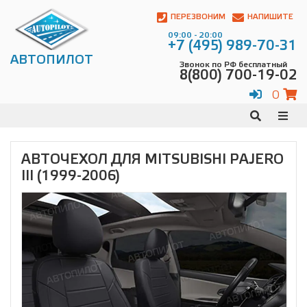
Автопилот
Контакты:
ПЕРЕЗВОНИМ
НАПИШИТЕ
Адрес:
09:00 - 20:00
ул.
+7 (495) 989-70-31
Чагинская
АВТОПИЛОТ
Звонок по РФ бесплатный
4,
8(800) 700-19-02
стр.
2
0
109380
,
Телефон:
8(800)
700-
19-
АВТОЧЕХОЛ ДЛЯ MITSUBISHI PAJERO
02
,
III (1999-2006)
Телефон:
+7
(495)
989-
70-
31
,
Электронная
почта:
info@avtopilot1.ru