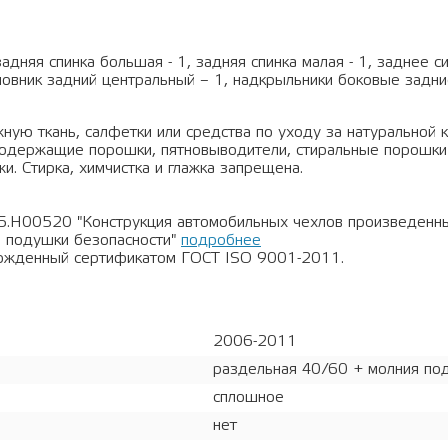
задняя спинка большая - 1, задняя спинка малая - 1, заднее 
оловник задний центральный – 1, надкрыльники боковые задние
ную ткань, салфетки или средства по уходу за натуральной 
рсодержащие порошки, пятновыводители, стиральные порошки
и. Стирка, химчистка и глажка запрещена.
5.Н00520 "Конструкция автомобильных чехлов произведен
 подушки безопасности"
подробнее
ержденный сертификатом ГОСТ ISO 9001-2011.
2006-2011
раздельная 40/60 + молния под
сплошное
нет