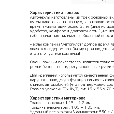
Характеристики товара:
Авточехлы изготовлены из трех основных вид
путем нанесения на тканную, хлопковую осно
время эксплуатации около 5 лет (цикл истир
удобство, комфорт и долговечность (цикл ис
себя аналог замши, имеет небольшой ворс и 
Чехлы компании "Автопилот" долгое время я
является лидером по объему производства и
это залог успеха компании!
Очень важным показателем является точность
ремни безопасности, регулировочные ручки и
Для крепления используется качественная фу
нарушать заводскую функциональность салон
спинках автомобилей (что подтверждено соо
Размер упаковки (ВхШхД), см: 15 x 55 x 70 см
Характеристики материала:
Толщина экокожи : 1.15 – 1.2 мм.
Толщина алькантары : 1.00 – 1.05 мм.
Удельный вес экокожи
\
алькантары: 550 г / 