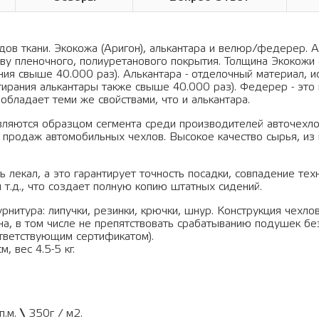
ов ткани. Экокожа (Аригон), алькантара и велюр/федерер. А
ву пленочного, полиуретанового покрытия. Толщина Экокожи 
ания свыше 40.000 раз). Алькантара - отделочный материал, 
тирания алькантары также свыше 40.000 раз). Федерер - это 
обладает теми же свойствами, что и алькантара.
вляются образцом сегмента среди производителей авточехло
 продаж автомобильных чехлов. Высокое качество сырья, из 
 лекал, а это гарантирует точность посадки, совпадение тех
 т.д., что создает полную копию штатных сидений.
рнитура: липучки, резинки, крючки, шнур. Конструкция чехло
а, в том числе не препятствовать срабатыванию подушек бе
тветствующим сертификатом).
, вес 4.5-5 кг.
п.м.
\
350г / м2.