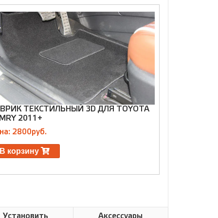
ВРИК ТЕКСТИЛЬНЫЙ 3D ДЛЯ TOYOTA
КОВРИК ДЛ
MRY 2011+
(КОЖА + РЕ
на: 2800руб.
Цена: 2500р
В корзину
В корзин
Установить
Аксессуары