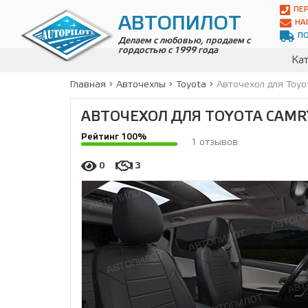
Автопилот
ПЕ
Контакты:
АВТОПИЛОТ
НА
Адрес:
П
ул.
Делаем с любовью, продаем с
гордостью с 1999 года
Чагинская
Кат
4,
стр.
Главная
Авточехлы
Toyota
Авточехол для Toyo
2
109380
,
АВТОЧЕХОЛ ДЛЯ TOYOTA CAMRY 
Телефон:
8(800)
Рейтинг 100%
700-
1 отзывов
19-
02
,
0
3
Телефон:
+7
(495)
989-
70-
31
,
Электронная
почта:
info@avtopilot1.ru