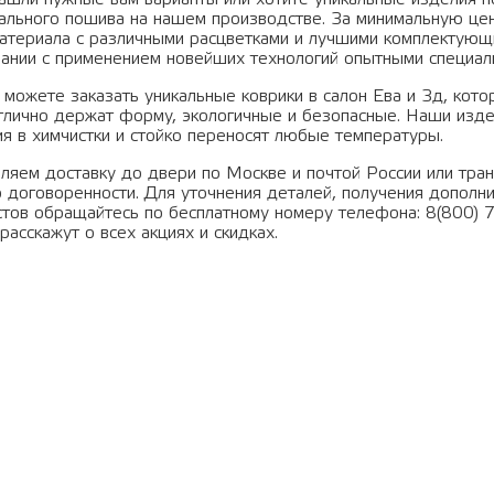
ального пошива на нашем производстве. За минимальную цен
атериала с различными расцветками и лучшими комплектующ
ании с применением новейших технологий опытными специал
 можете заказать уникальные коврики в салон Ева и 3д, ко
отлично держат форму, экологичные и безопасные. Наши издел
я в химчистки и стойко переносят любые температуры.
ляем доставку до двери по Москве и почтой России или тра
о договоренности. Для уточнения деталей, получения допол
стов обращайтесь по бесплатному номеру телефона: 8(800) 
расскажут о всех акциях и скидках.