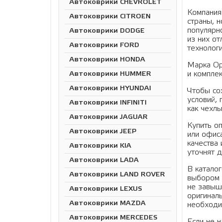
Автоковрики CHEVROLET
Компания
Автоковрики CITROEN
страны, н
популярн
Автоковрики DODGE
из них о
Автоковрики FORD
технолог
Автоковрики HONDA
Марка Op
и компле
Автоковрики HUMMER
Автоковрики HYUNDAI
Чтобы сох
условий,
Автоковрики INFINITI
как чехлы
Автоковрики JAGUAR
Купить о
Автоковрики JEEP
или офиса
качества
Автоковрики KIA
уточнят 
Автоковрики LADA
В катало
Автоковрики LAND ROVER
выбором 
не завыш
Автоковрики LEXUS
оригинал
Автоковрики MAZDA
необходи
Автоковрики MERCEDES
Если не 