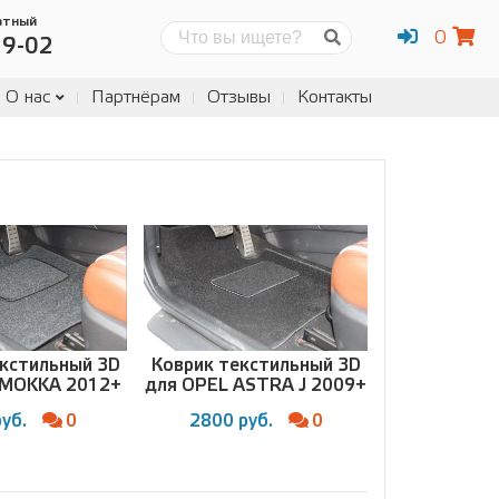
атный
0
Поиск
19-02
О нас
Партнёрам
Отзывы
Контакты
екстильный 3D
Коврик текстильный 3D
 MOKKA 2012+
для OPEL ASTRA J 2009+
уб.
0
2800 руб.
0