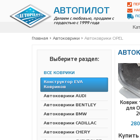
Автопилот
ПЕ
Контакты:
АВТОПИЛОТ
НА
Адрес:
П
ул.
Делаем с любовью, продаем с
гордостью с 1999 года
Чагинская
Кат
4,
стр.
Главная
Автоковрики
Автоковрики OPEL
2
109380
АВТОК
,
Телефон:
8(800)
Выберите раздел:
700-
19-
ВСЕ КОВРИКИ
02
,
Телефон:
+7
Конструктор EVA
(495)
Ковриков
989-
Автоковрики AUDI
70-
Коврик 
31
,
Автоковрики BENTLEY
для 
Электронная
2
Автоковрики BMW
почта:
info@avtopilot1.ru
Автоковрики CADILLAC
280
Автоковрики CHERY
Купить