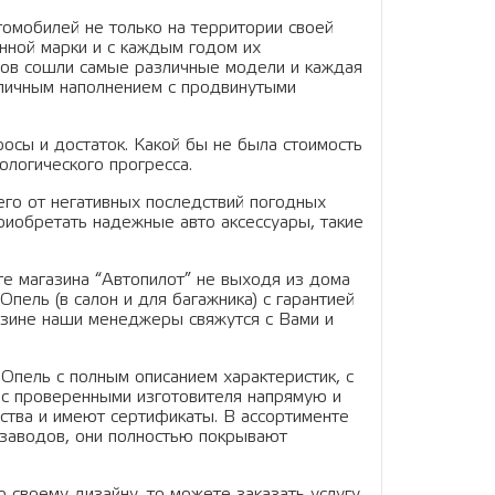
омобилей не только на территории своей
анной марки и с каждым годом их
еров сошли самые различные модели и каждая
тличным наполнением с продвинутыми
осы и достаток. Какой бы не была стоимость
ологического прогресса.
 его от негативных последствий погодных
риобретать надежные авто аксессуары, такие
те магазина “Автопилот” не выходя из дома
пель (в салон и для багажника) с гарантией
газине наши менеджеры свяжутся с Вами и
Опель с полным описанием характеристик, с
с проверенными изготовителя напрямую и
ства и имеют сертификаты. В ассортименте
 заводов, они полностью покрывают
 своему дизайну, то можете заказать услугу