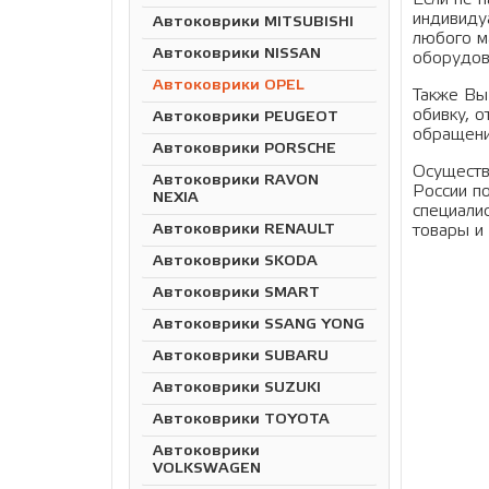
индивиду
Автоковрики MITSUBISHI
любого м
Автоковрики NISSAN
оборудов
Автоковрики OPEL
Также Вы
обивку, 
Автоковрики PEUGEOT
обращени
Автоковрики PORSCHE
Осуществ
Автоковрики RAVON
России п
NEXIA
специали
товары и 
Автоковрики RENAULT
Автоковрики SKODA
Автоковрики SMART
Автоковрики SSANG YONG
Автоковрики SUBARU
Автоковрики SUZUKI
Автоковрики TOYOTA
Автоковрики
VOLKSWAGEN