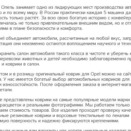
 Опель занимает одно из лидирующих мест производства авт
о и по всему миру. В России практически каждая 5 машина д
ость только растёт. За всю свою богатую историю с конвей
тличалась не только привлекательным внешним видом, но и о
иями в плане безопасности и комфорта.
el объединяет автомобили, рассчитанные на любой вкус, запр
ктация они неизменно остаются воплощением научного и техн
ранить салон автомобиля такого класса в чистоте и уберечь
 перевозки животных и детей необходимо заблаговременно п
 и коврики в салон.
птом и в розницу оригинальный коврик для Opel можно на сай
. У нас имеется богатый выбор автомобильных ковриков для О
 и износостойкости. После оформления заказа в интернет-ма
детали.
ге представлены коврики на самые популярные модели марки 
расцветок и реальными фотографиями. Мы работаем только 
аем стоимость товаров. Все изделия проходят проверку каче
ьные резиновые коврики и ворсовые текстильные по лекалам
мую поверхность и надежно фиксируются креплениями.
нашли нужные вам варианты или хотите уникальные изделия по