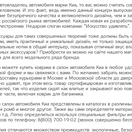
автовладелец автомобиля марки Киа, то вас можно считать 
человеком. И это факт, ведь именно данный концерн выпуск
ие безупречного качества и великолепного дизайна, чем и з
х российского рынка автомобилей. Каждая новая их разработ
лестроении. Недаром слоган компании: “Искусство удивлять”.
ссуары для таких совершенных творений тоже должны быть н
и, иметь практичный и уникальный дизайн, не только защищат
альные нотки в общий интерьер, показывая отличный вкус вл
ьных аксессуаров? Приобрести их можно на сайте нашего мага
ia для всего модельного ряда бренда.
ы можете купить коврики в салон автомобиля Киа в любое удо
ной форме и мы свяжемся с вами. По желанию забрать можн
 доставку курьерами в Москве и Московской области до двер
но удивят, при этом весь товар сертифицирован и изготавлив
телей, так что изделия сидят как влитые и закрывают всю по
е части, включая коврик для багажника.
в салон автомобиля Киа представлены в каталогах в различн
ом ромб и многое другое. Также вы сами определяете материа
и т.д. Легко определиться используя специальные фильтры и
ов по телефону: 8(800) 700-19-02 (звонок совершенно бесп
лия отличаются множеством преимуществ: экологичные, безо