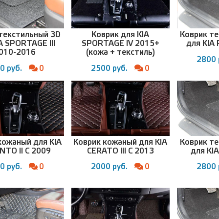
текстильный 3D
Коврик для KIA
Коврик т
A SPORTAGE III
SPORTAGE IV 2015+
для KIA 
010-2016
(кожа + текстиль)
2800 
0 руб.
0
2500 руб.
0
кожаный для KIA
Коврик кожаный для KIA
Коврик т
TO II С 2009
CERATO III С 2013
для KI
0 руб.
0
2000 руб.
0
2800 