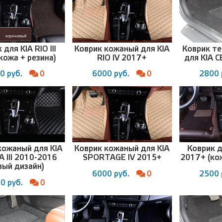
 для KIA RIO III
Коврик кожаный для KIA
Коврик т
кожа + резина)
RIO IV 2017+
для KIA 
0 руб.
0
6000 руб.
0
2800 
кожаный для KIA
Коврик кожаный для KIA
Коврик д
 III 2010-2016
SPORTAGE IV 2015+
2017+ (ко
вый дизайн)
6000 руб.
0
2500 
0 руб.
0