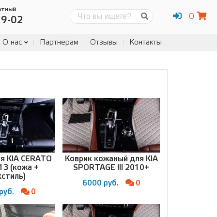
атный
0
Поиск
19-02
О нас
Партнёрам
Отзывы
Контакты
ля KIA CERATO
Коврик кожаный для KIA
013 (кожа +
SPORTAGE III 2010+
кстиль)
6000 руб.
0
руб.
0