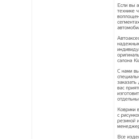
Если вы 
технике 
воплощен
сегмента
автомоби
Автоаксе
надежным
индивиду
оригинал
салона K
С нами в
специаль
заказать
вас прият
изготови
отдельны
Коврики 
с рисунк
резиной 
менеджер
Все изде