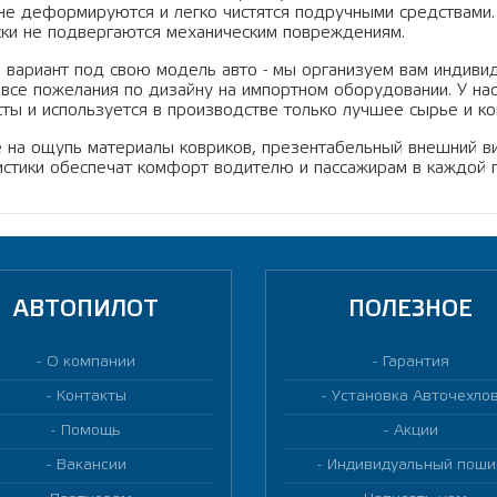
 не деформируются и легко чистятся подручными средствами.
ски не подвергаются механическим повреждениям.
 вариант под свою модель авто - мы организуем вам индиви
 все пожелания по дизайну на импортном оборудовании. У н
сты и используется в производстве только лучшее сырье и 
 на ощупь материалы ковриков, презентабельный внешний в
истики обеспечат комфорт водителю и пассажирам в каждой 
АВТОПИЛОТ
ПОЛЕЗНОЕ
О компании
Гарантия
Контакты
Установка Авточехло
Помощь
Акции
Вакансии
Индивидуальный поши