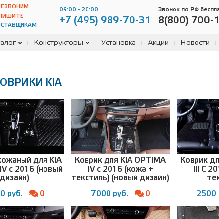
РЕЗВОНИМ
09:00 - 20:00
Звонок по РФ беспл
ПИШИТЕ
+7 (495) 989-70-31
8(800) 700-
ОСТАВЩИКАМ
алог
Конструкторы
Установка
Акции
Новости
ОВРИКИ KIA
кожаный для KIA
Коврик для KIA OPTIMA
Коврик д
IV с 2016 (новый
IV с 2016 (кожа +
III С 2
дизайн)
текстиль) (новый дизайн)
те
0 руб.
0
7000 руб.
0
2500 