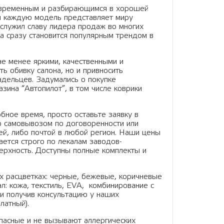
современным и разбирающимся в хорошей
ая каждую модель представляет миру
аслужил славу лидера продаж во многих
ка сразу становится популярным трендом в
е менее яркими, качественными и
ь обивку салона, но и привносить
адельцев. Задумались о покупке
зина “Автопилот”, в том числе коврики
бное время, просто оставьте заявку в
о самовывозом по договоренности или
ей, либо почтой в любой регион. Наши цены
ается строго по лекалам заводов-
верхность. Доступны полные комплекты и
ых расцветках: черные, бежевые, коричневые
л: кожа, текстиль, EVA, комбинирование с
ли получив консультацию у наших
латный).
пасные и не вызывают аллергических