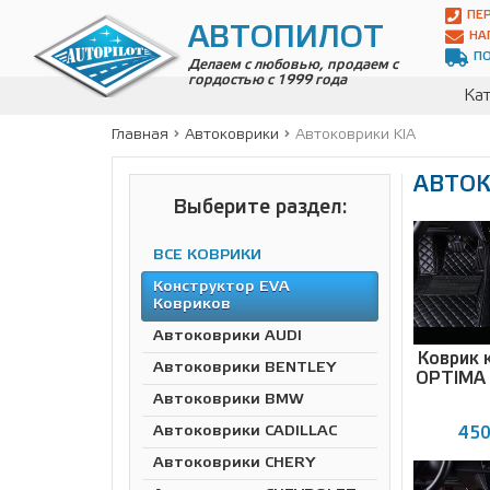
Автопилот
ПЕ
Контакты:
АВТОПИЛОТ
НА
Адрес:
П
ул.
Делаем с любовью, продаем с
гордостью с 1999 года
Чагинская
Кат
4,
стр.
Главная
Автоковрики
Автоковрики KIA
2
109380
АВТОК
,
Телефон:
8(800)
Выберите раздел:
700-
19-
ВСЕ КОВРИКИ
02
,
Телефон:
+7
Конструктор EVA
(495)
Ковриков
989-
Автоковрики AUDI
70-
Коврик 
31
,
Автоковрики BENTLEY
OPTIMA 
Электронная
Автоковрики BMW
почта:
info@avtopilot1.ru
Автоковрики CADILLAC
450
Автоковрики CHERY