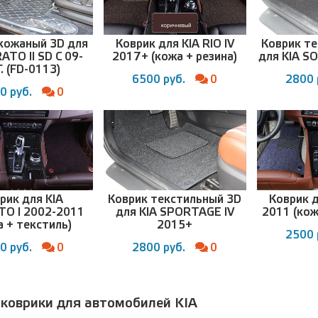
кожаный 3D для
Коврик для KIA RIO IV
Коврик т
ATO II SD C 09-
2017+ (кожа + резина)
для KIA S
. (FD-0113)
6500 руб.
0
2800 
0 руб.
0
рик для KIA
Коврик текстильный 3D
Коврик дл
O I 2002-2011
для KIA SPORTAGE IV
2011 (кож
а + текстиль)
2015+
2500 
0 руб.
0
2800 руб.
0
 коврики для автомобилей KIA