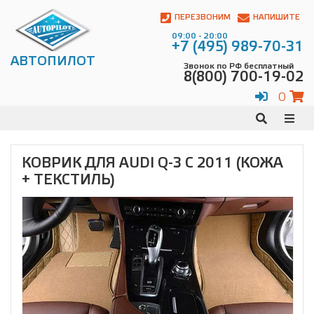
Автопилот
Контакты:
ПЕРЕЗВОНИМ
НАПИШИТЕ
Адрес:
09:00 - 20:00
ул.
+7 (495) 989-70-31
Чагинская
АВТОПИЛОТ
Звонок по РФ бесплатный
4,
8(800) 700-19-02
стр.
2
0
109380
,
Телефон:
8(800)
700-
19-
КОВРИК ДЛЯ AUDI Q-3 C 2011 (КОЖА
02
,
+ ТЕКСТИЛЬ)
Телефон:
+7
(495)
989-
70-
31
,
Электронная
почта:
info@avtopilot1.ru