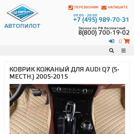
Автопилот
Контакты:
ПЕРЕЗВОНИМ
НАПИШИТЕ
Адрес:
09:00 - 20:00
ул.
+7 (495) 989-70-31
Чагинская
АВТОПИЛОТ
Звонок по РФ бесплатный
4,
8(800) 700-19-02
стр.
2
0
109380
,
Телефон:
8(800)
700-
19-
КОВРИК КОЖАНЫЙ ДЛЯ AUDI Q7 (5-
02
,
МЕСТН.) 2005-2015
Телефон:
+7
(495)
989-
70-
31
,
Электронная
почта:
info@avtopilot1.ru