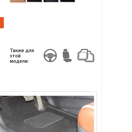
размер
Размер
Также для
этой
модели: