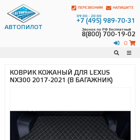
Автопилот
Контакты:
ПЕРЕЗВОНИМ
НАПИШИТЕ
Адрес:
09:00 - 20:00
ул.
+7 (495) 989-70-31
Чагинская
АВТОПИЛОТ
Звонок по РФ бесплатный
4,
8(800) 700-19-02
стр.
2
0
109380
,
Телефон:
8(800)
700-
19-
КОВРИК КОЖАНЫЙ ДЛЯ LEXUS
02
,
NX300 2017-2021 (В БАГАЖНИК)
Телефон:
+7
(495)
989-
70-
31
,
Электронная
почта:
info@avtopilot1.ru