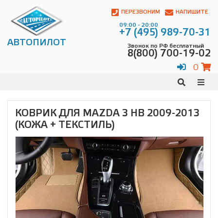
Автопилот
Контакты:
ПЕРЕЗВОНИМ
НАПИШИТЕ
Адрес:
09:00 - 20:00
ул.
+7 (495) 989-70-31
Чагинская
АВТОПИЛОТ
Звонок по РФ бесплатный
4,
8(800) 700-19-02
стр.
2
0
109380
,
Телефон:
8(800)
700-
19-
КОВРИК ДЛЯ MAZDA 3 HB 2009-2013
02
,
(КОЖА + ТЕКСТИЛЬ)
Телефон:
+7
(495)
989-
70-
31
,
Электронная
почта:
info@avtopilot1.ru