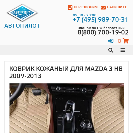
Автопилот
Контакты:
ПЕРЕЗВОНИМ
НАПИШИТЕ
Адрес:
09:00 - 20:00
ул.
+7 (495) 989-70-31
Чагинская
АВТОПИЛОТ
Звонок по РФ бесплатный
4,
8(800) 700-19-02
стр.
2
0
109380
,
Телефон:
8(800)
700-
19-
КОВРИК КОЖАНЫЙ ДЛЯ MAZDA 3 HB
02
,
2009-2013
Телефон:
+7
(495)
989-
70-
31
,
Электронная
почта:
info@avtopilot1.ru