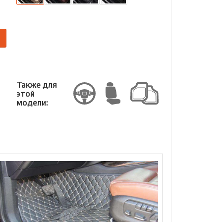
размер
Размер
Также для
этой
модели: