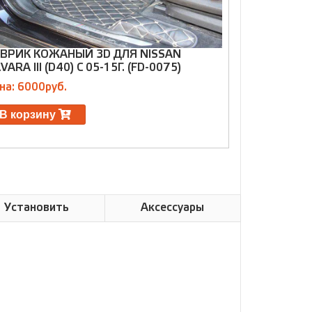
ВРИК КОЖАНЫЙ 3D ДЛЯ NISSAN
КОВРИК КО
VARA III (D40) С 05-15Г. (FD-0075)
T-31 2007-
на: 6000руб.
Цена: 6000р
В корзину
В корзин
Установить
Аксессуары