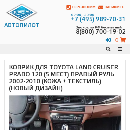
Автопилот
Контакты:
ПЕРЕЗВОНИМ
НАПИШИТЕ
Адрес:
09:00 - 20:00
ул.
+7 (495) 989-70-31
Чагинская
АВТОПИЛОТ
Звонок по РФ бесплатный
4,
8(800) 700-19-02
стр.
2
0
109380
,
Телефон:
8(800)
700-
19-
КОВРИК ДЛЯ TOYOTA LAND CRUISER
02
,
PRADO 120 (5 МЕСТ) ПРАВЫЙ РУЛЬ
Телефон:
+7
(495)
2002-2010 (КОЖА + ТЕКСТИЛЬ)
989-
(НОВЫЙ ДИЗАЙН)
70-
31
,
Электронная
почта:
info@avtopilot1.ru