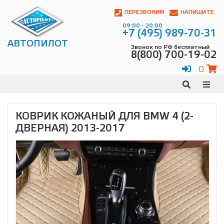
Автопилот
Контакты:
ПЕРЕЗВОНИМ
НАПИШИТЕ
Адрес:
09:00 - 20:00
ул.
+7 (495) 989-70-31
Чагинская
АВТОПИЛОТ
Звонок по РФ бесплатный
4,
8(800) 700-19-02
стр.
2
0
109380
,
Телефон:
8(800)
700-
19-
КОВРИК КОЖАНЫЙ ДЛЯ BMW 4 (2-
02
,
ДВЕРНАЯ) 2013-2017
Телефон:
+7
(495)
989-
70-
31
,
Электронная
почта:
info@avtopilot1.ru