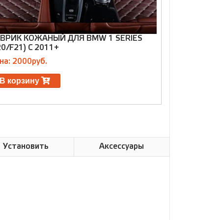
ВРИК КОЖАНЫЙ ДЛЯ BMW 1 SERIES
КОВРИК ДЛЯ
20/F21) С 2011+
(КОЖА + ТЕ
на: 2000руб.
Цена: 7000р
В корзину
В корзин
Установить
Аксессуары