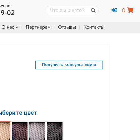
атный
0
Поиск
19-02
О нас
Партнёрам
Отзывы
Контакты
Получить консультацию
ыберите цвет
ыберите