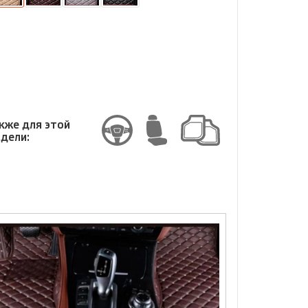
змер
змер
кже для этой
дели: