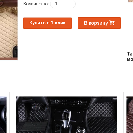
ра
Количество:
Ра
В корзину
Купить в 1 клик
Та
мо