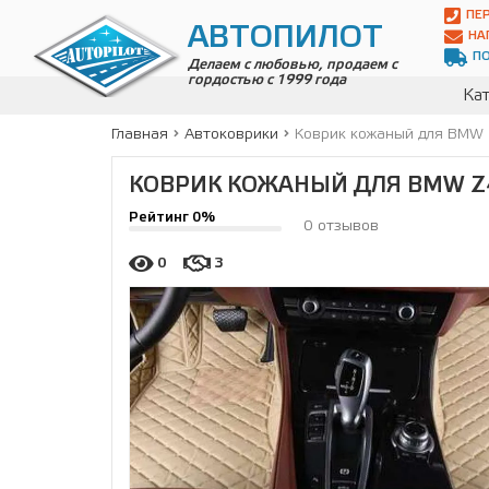
Автопилот
ПЕ
Контакты:
АВТОПИЛОТ
НА
Адрес:
П
ул.
Делаем с любовью, продаем с
гордостью с 1999 года
Чагинская
Кат
4,
стр.
Главная
Автоковрики
Коврик кожаный для BMW 
2
109380
,
КОВРИК КОЖАНЫЙ ДЛЯ BMW Z4
Телефон:
8(800)
Рейтинг 0%
700-
0 отзывов
19-
02
,
0
3
Телефон:
+7
(495)
989-
70-
31
,
Электронная
почта:
info@avtopilot1.ru