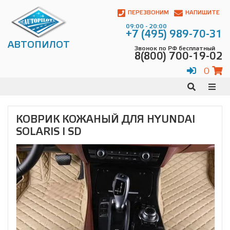
Автопилот
Контакты:
ПЕРЕЗВОНИМ
НАПИШИТЕ
Адрес:
09:00 - 20:00
ул.
+7 (495) 989-70-31
Чагинская
АВТОПИЛОТ
Звонок по РФ бесплатный
4,
8(800) 700-19-02
стр.
2
0
109380
,
Телефон:
8(800)
700-
19-
КОВРИК КОЖАНЫЙ ДЛЯ HYUNDAI
02
,
SOLARIS I SD
Телефон:
+7
(495)
989-
70-
31
,
Электронная
почта:
info@avtopilot1.ru