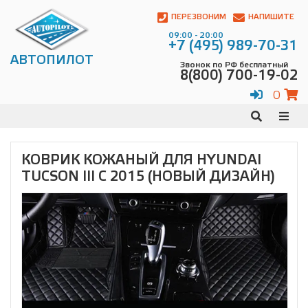
Автопилот
Контакты:
ПЕРЕЗВОНИМ
НАПИШИТЕ
Адрес:
09:00 - 20:00
ул.
+7 (495) 989-70-31
Чагинская
АВТОПИЛОТ
Звонок по РФ бесплатный
4,
8(800) 700-19-02
стр.
2
0
109380
,
Телефон:
8(800)
700-
19-
КОВРИК КОЖАНЫЙ ДЛЯ HYUNDAI
02
,
TUCSON III C 2015 (НОВЫЙ ДИЗАЙН)
Телефон:
+7
(495)
989-
70-
31
,
Электронная
почта:
info@avtopilot1.ru