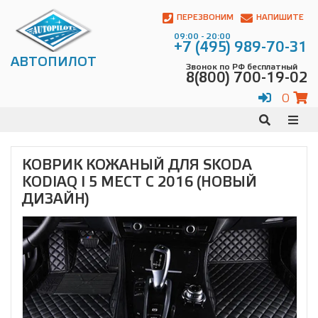
Автопилот
Контакты:
ПЕРЕЗВОНИМ
НАПИШИТЕ
Адрес:
09:00 - 20:00
ул.
+7 (495) 989-70-31
Чагинская
АВТОПИЛОТ
Звонок по РФ бесплатный
4,
8(800) 700-19-02
стр.
2
0
109380
,
Телефон:
8(800)
700-
19-
КОВРИК КОЖАНЫЙ ДЛЯ SKODA
02
,
KODIAQ I 5 МЕСТ С 2016 (НОВЫЙ
Телефон:
+7
(495)
ДИЗАЙН)
989-
70-
31
,
Электронная
почта:
info@avtopilot1.ru