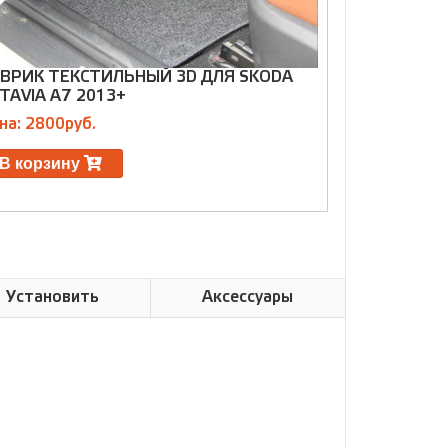
ВРИК ТЕКСТИЛЬНЫЙ 3D ДЛЯ SKODA
КОВРИК КОЖ
TAVIA A7 2013+
МЕСТ С 201
на: 2800руб.
Цена: 4500р
В корзину
В корзин
Установить
Аксессуары