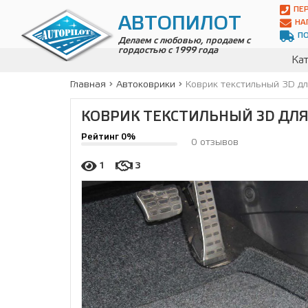
Автопилот
ПЕ
Контакты:
АВТОПИЛОТ
НА
Адрес:
П
ул.
Делаем с любовью, продаем с
гордостью с 1999 года
Чагинская
Кат
4,
стр.
Главная
Автоковрики
Коврик текстильный 3D д
2
109380
,
КОВРИК ТЕКСТИЛЬНЫЙ 3D ДЛЯ 
Телефон:
8(800)
Рейтинг 0%
700-
0 отзывов
19-
02
,
1
3
Телефон:
+7
(495)
989-
70-
31
,
Электронная
почта:
info@avtopilot1.ru