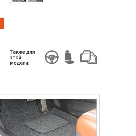
размер
Размер
Также для
этой
модели: