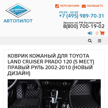
Автопилот
Контакты:
ПЕРЕЗВОНИМ
НАПИШИТЕ
Адрес:
09:00 - 20:00
ул.
+7 (495) 989-70-31
Чагинская
АВТОПИЛОТ
Звонок по РФ бесплатный
4,
8(800) 700-19-02
стр.
2
0
109380
,
Телефон:
8(800)
700-
19-
КОВРИК КОЖАНЫЙ ДЛЯ TOYOTA
02
,
LAND CRUISER PRADO 120 (5 МЕСТ)
Телефон:
+7
(495)
ПРАВЫЙ РУЛЬ 2002-2010 (НОВЫЙ
989-
ДИЗАЙН)
70-
31
,
Электронная
почта:
info@avtopilot1.ru