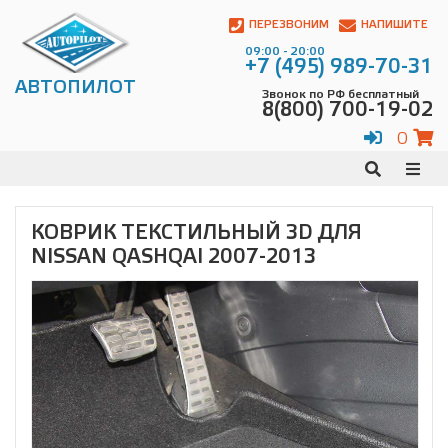
Автопилот
Контакты:
ПЕРЕЗВОНИМ
НАПИШИТЕ
Адрес:
09:00 - 20:00
ул.
+7 (495) 989-70-31
Чагинская
АВТОПИЛОТ
Звонок по РФ бесплатный
4,
8(800) 700-19-02
стр.
2
0
109380
,
Телефон:
8(800)
700-
19-
КОВРИК ТЕКСТИЛЬНЫЙ 3D ДЛЯ
02
,
NISSAN QASHQAI 2007-2013
Телефон:
+7
(495)
989-
70-
31
,
Электронная
почта:
info@avtopilot1.ru