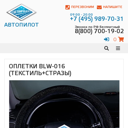
Автопилот
Контакты:
ПЕРЕЗВОНИМ
НАПИШИТЕ
Адрес:
09:00 - 20:00
ул.
+7 (495) 989-70-31
Чагинская
АВТОПИЛОТ
Звонок по РФ бесплатный
4,
8(800) 700-19-02
стр.
2
0
109380
,
Телефон:
8(800)
700-
19-
ОПЛЕТКИ BLW-016
02
,
(ТЕКСТИЛЬ+СТРАЗЫ)
Телефон:
+7
(495)
989-
70-
31
,
Электронная
почта:
info@avtopilot1.ru