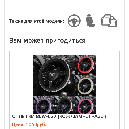
Выберите
размер
Размер
Также для этой модели:
Вам может пригодиться
ОПЛЕТКИ BLW-027 (КОЖ/ЗАМ+СТРАЗЫ)
О
Цена: 1050руб.
Ц