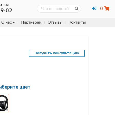
атный
0
Поиск
19-02
О нас
Партнёрам
Отзывы
Контакты
Получить консультацию
ыберите цвет
ыберите
змер