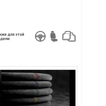
змер
кже для этой
дели: