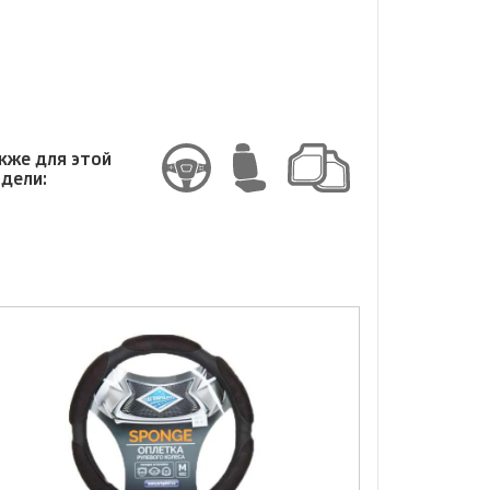
змер
кже для этой
дели: