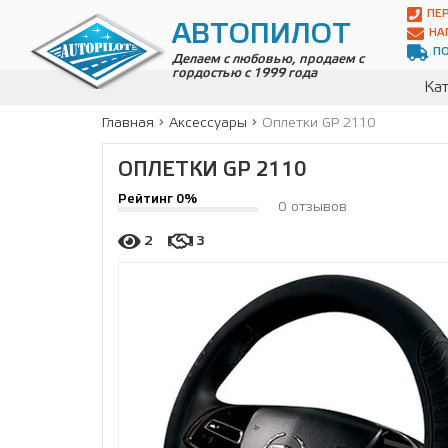
Автопилот
ПЕ
Контакты:
АВТОПИЛОТ
НА
Адрес:
П
ул.
Делаем с любовью, продаем с
гордостью с 1999 года
Чагинская
Кат
4,
стр.
Главная
Аксессуары
Оплетки GP 2110
2
109380
,
ОПЛЕТКИ GP 2110
Телефон:
8(800)
Рейтинг 0%
700-
0 отзывов
19-
02
,
2
3
Телефон:
+7
(495)
989-
70-
31
,
Электронная
почта:
info@avtopilot1.ru