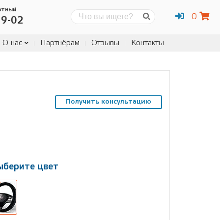
атный
0
Поиск
19-02
О нас
Партнёрам
Отзывы
Контакты
Получить консультацию
ыберите цвет
ыберите
змер