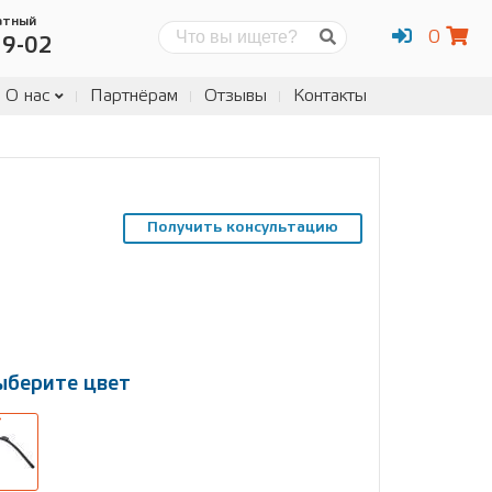
атный
0
Поиск
19-02
О нас
Партнёрам
Отзывы
Контакты
Получить консультацию
ыберите цвет
ыберите
змер