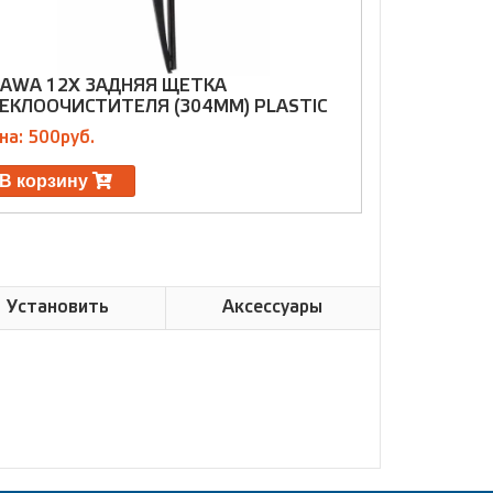
AWA 12X ЗАДНЯЯ ЩЕТКА
OSAWA FW4
ЕКЛООЧИСТИТЕЛЯ (304ММ) PLASTIC
СТЕКЛООЧИ
на: 500руб.
Цена: 1100р
В корзину
В корзин
Установить
Аксессуары