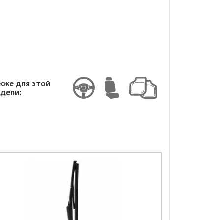
змер
кже для этой
дели: