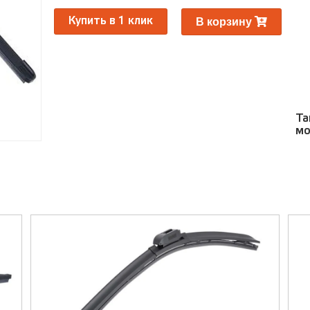
Ра
В корзину
Купить в 1 клик
Та
мо