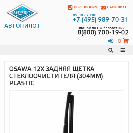
Автопилот
Контакты:
ПЕРЕЗВОНИМ
НАПИШИТЕ
Адрес:
09:00 - 20:00
ул.
+7 (495) 989-70-31
Чагинская
АВТОПИЛОТ
Звонок по РФ бесплатный
4,
8(800) 700-19-02
стр.
2
0
109380
,
Телефон:
8(800)
700-
19-
OSAWA 12X ЗАДНЯЯ ЩЕТКА
02
,
СТЕКЛООЧИСТИТЕЛЯ (304ММ)
Телефон:
+7
(495)
PLASTIC
989-
70-
31
,
Электронная
почта:
info@avtopilot1.ru