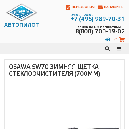
Автопилот
Контакты:
ПЕРЕЗВОНИМ
НАПИШИТЕ
Адрес:
09:00 - 20:00
ул.
+7 (495) 989-70-31
Чагинская
АВТОПИЛОТ
Звонок по РФ бесплатный
4,
8(800) 700-19-02
стр.
2
0
109380
,
Телефон:
8(800)
700-
19-
OSAWA SW70 ЗИМНЯЯ ЩЕТКА
02
,
СТЕКЛООЧИСТИТЕЛЯ (700ММ)
Телефон:
+7
(495)
989-
70-
31
,
Электронная
почта:
info@avtopilot1.ru