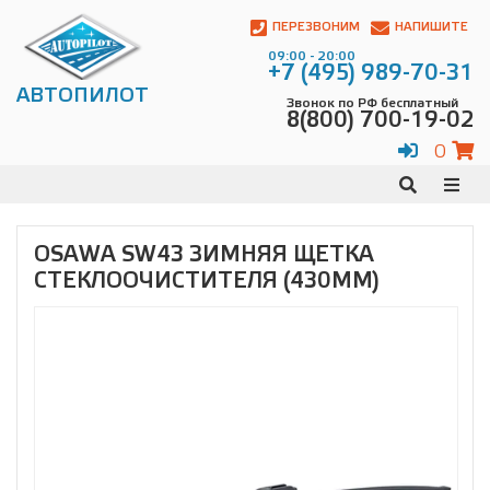
Автопилот
Контакты:
ПЕРЕЗВОНИМ
НАПИШИТЕ
Адрес:
09:00 - 20:00
ул.
+7 (495) 989-70-31
Чагинская
АВТОПИЛОТ
Звонок по РФ бесплатный
4,
8(800) 700-19-02
стр.
2
0
109380
,
Телефон:
8(800)
700-
19-
OSAWA SW43 ЗИМНЯЯ ЩЕТКА
02
,
СТЕКЛООЧИСТИТЕЛЯ (430ММ)
Телефон:
+7
(495)
989-
70-
31
,
Электронная
почта:
info@avtopilot1.ru