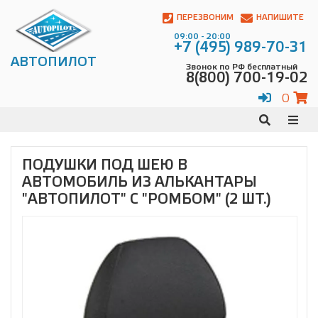
Автопилот
Контакты:
ПЕРЕЗВОНИМ
НАПИШИТЕ
Адрес:
09:00 - 20:00
ул.
+7 (495) 989-70-31
Чагинская
АВТОПИЛОТ
Звонок по РФ бесплатный
4,
8(800) 700-19-02
стр.
2
0
109380
,
Телефон:
8(800)
700-
19-
ПОДУШКИ ПОД ШЕЮ В
02
,
АВТОМОБИЛЬ ИЗ АЛЬКАНТАРЫ
Телефон:
+7
(495)
"АВТОПИЛОТ" С "РОМБОМ" (2 ШТ.)
989-
70-
31
,
Электронная
почта:
info@avtopilot1.ru