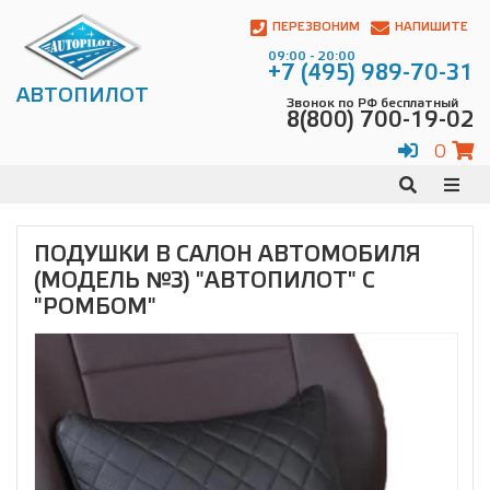
Автопилот
Контакты:
ПЕРЕЗВОНИМ
НАПИШИТЕ
Адрес:
09:00 - 20:00
ул.
+7 (495) 989-70-31
Чагинская
АВТОПИЛОТ
Звонок по РФ бесплатный
4,
8(800) 700-19-02
стр.
2
0
109380
,
Телефон:
8(800)
700-
19-
ПОДУШКИ В САЛОН АВТОМОБИЛЯ
02
,
(МОДЕЛЬ №3) "АВТОПИЛОТ" С
Телефон:
+7
(495)
"РОМБОМ"
989-
70-
31
,
Электронная
почта:
info@avtopilot1.ru