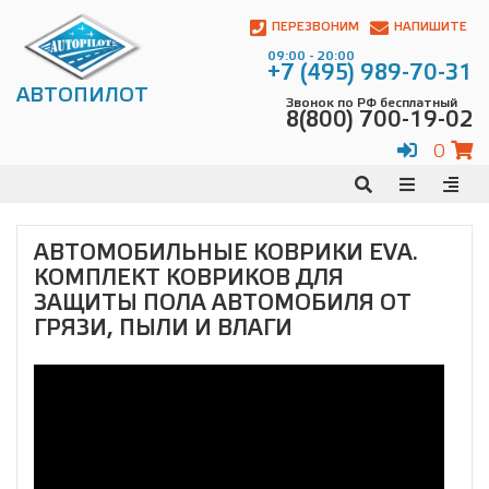
Автопилот
Контакты:
ПЕРЕЗВОНИМ
НАПИШИТЕ
Адрес:
09:00 - 20:00
ул.
+7 (495) 989-70-31
Чагинская
АВТОПИЛОТ
Звонок по РФ бесплатный
4,
8(800) 700-19-02
стр.
2
0
109380
,
Телефон:
8(800)
700-
19-
АВТОМОБИЛЬНЫЕ КОВРИКИ EVA.
02
,
КОМПЛЕКТ КОВРИКОВ ДЛЯ
Телефон:
+7
(495)
ЗАЩИТЫ ПОЛА АВТОМОБИЛЯ ОТ
989-
ГРЯЗИ, ПЫЛИ И ВЛАГИ
70-
31
,
Электронная
почта:
info@avtopilot1.ru