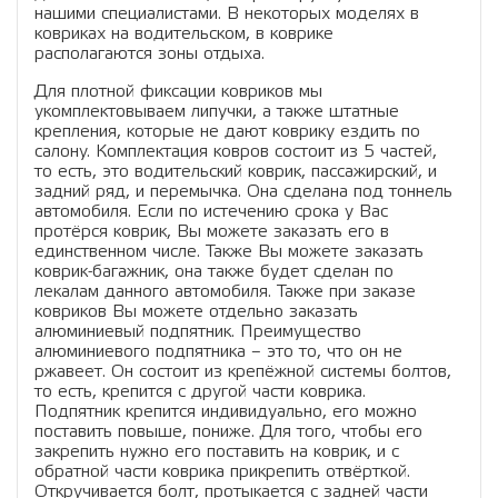
нашими специалистами. В некоторых моделях в
ковриках на водительском, в коврике
располагаются зоны отдыха.
Для плотной фиксации ковриков мы
укомплектовываем липучки, а также штатные
крепления, которые не дают коврику ездить по
салону. Комплектация ковров состоит из 5 частей,
то есть, это водительский коврик, пассажирский, и
задний ряд, и перемычка. Она сделана под тоннель
автомобиля. Если по истечению срока у Вас
протёрся коврик, Вы можете заказать его в
единственном числе. Также Вы можете заказать
коврик-багажник, она также будет сделан по
лекалам данного автомобиля. Также при заказе
ковриков Вы можете отдельно заказать
алюминиевый подпятник. Преимущество
алюминиевого подпятника – это то, что он не
ржавеет. Он состоит из крепёжной системы болтов,
то есть, крепится с другой части коврика.
Подпятник крепится индивидуально, его можно
поставить повыше, пониже. Для того, чтобы его
закрепить нужно его поставить на коврик, и с
обратной части коврика прикрепить отвёрткой.
Откручивается болт, протыкается с задней части