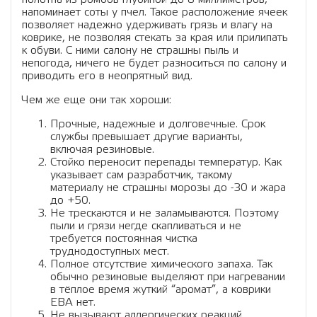
напоминает соты у пчел. Такое расположение ячеек
позволяет надежно удерживать грязь и влагу на
коврике, не позволяя стекать за края или прилипать
к обуви. С ними салону не страшны пыль и
непогода, ничего не будет разноситься по салону и
приводить его в неопрятный вид.
Чем же еще они так хороши:
Прочные, надежные и долговечные. Срок
службы превышает другие варианты,
включая резиновые.
Стойко переносит перепады температур. Как
указывает сам разработчик, такому
материалу не страшны морозы до -30 и жара
до +50.
Не трескаются и не заламываются. Поэтому
пыли и грязи негде скапливаться и не
требуется постоянная чистка
труднодоступных мест.
Полное отсутствие химического запаха. Так
обычно резиновые выделяют при нагревании
в тёплое время жуткий “аромат”, а коврики
ЕВА нет.
Не вызывают аллергических реакций.