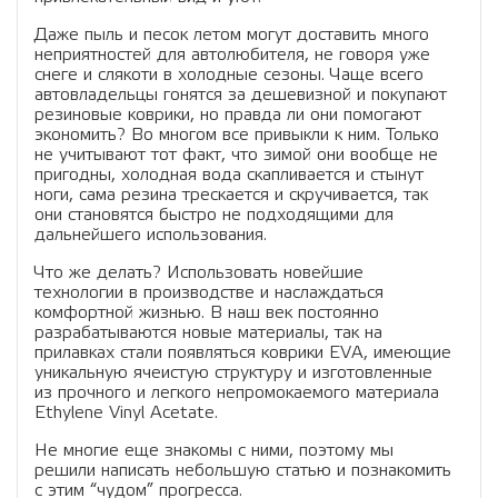
Даже пыль и песок летом могут доставить много
неприятностей для автолюбителя, не говоря уже
снеге и слякоти в холодные сезоны. Чаще всего
автовладельцы гонятся за дешевизной и покупают
резиновые коврики, но правда ли они помогают
экономить? Во многом все привыкли к ним. Только
не учитывают тот факт, что зимой они вообще не
пригодны, холодная вода скапливается и стынут
ноги, сама резина трескается и скручивается, так
они становятся быстро не подходящими для
дальнейшего использования.
Что же делать? Использовать новейшие
технологии в производстве и наслаждаться
комфортной жизнью. В наш век постоянно
разрабатываются новые материалы, так на
прилавках стали появляться коврики EVA, имеющие
уникальную ячеистую структуру и изготовленные
из прочного и легкого непромокаемого материала
Ethylene Vinyl Acetate.
Не многие еще знакомы с ними, поэтому мы
решили написать небольшую статью и познакомить
с этим “чудом” прогресса.