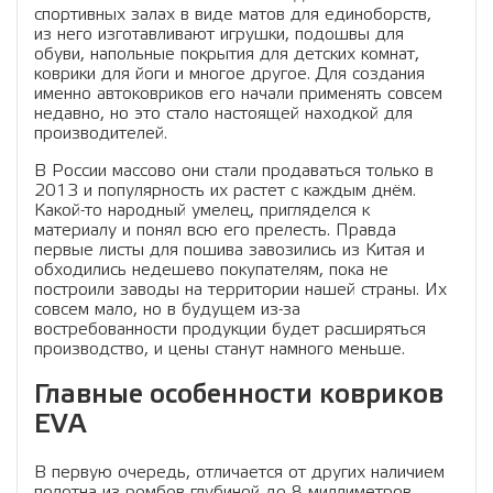
спортивных залах в виде матов для единоборств,
из него изготавливают игрушки, подошвы для
обуви, напольные покрытия для детских комнат,
коврики для йоги и многое другое. Для создания
именно автоковриков его начали применять совсем
недавно, но это стало настоящей находкой для
производителей.
В России массово они стали продаваться только в
2013 и популярность их растет с каждым днём.
Какой-то народный умелец, пригляделся к
материалу и понял всю его прелесть. Правда
первые листы для пошива завозились из Китая и
обходились недешево покупателям, пока не
построили заводы на территории нашей страны. Их
совсем мало, но в будущем из-за
востребованности продукции будет расширяться
производство, и цены станут намного меньше.
Главные особенности ковриков
EVA
В первую очередь, отличается от других наличием
полотна из ромбов глубиной до 8 миллиметров,