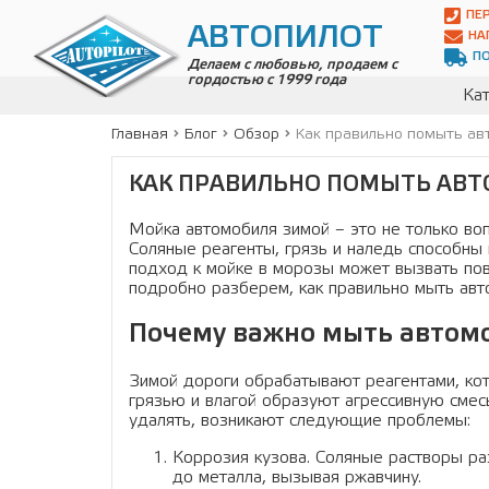
Автопилот
ПЕ
Контакты:
АВТОПИЛОТ
НА
Адрес:
П
ул.
Делаем с любовью, продаем с
гордостью с 1999 года
Чагинская
Кат
4,
стр.
Главная
Блог
Обзор
Как правильно помыть ав
2
109380
КАК ПРАВИЛЬНО ПОМЫТЬ АВ
,
Телефон:
8(800)
700-
Мойка автомобиля зимой – это не только воп
19-
Соляные реагенты, грязь и наледь способны
02
,
подход к мойке в морозы может вызвать пов
Телефон:
+7
подробно разберем, как правильно мыть авто
(495)
989-
Почему важно мыть автом
70-
31
,
Зимой дороги обрабатывают реагентами, ко
Электронная
грязью и влагой образуют агрессивную смесь
почта:
удалять, возникают следующие проблемы:
info@avtopilot1.ru
Коррозия кузова. Соляные растворы р
до металла, вызывая ржавчину.