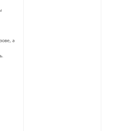
ы
зове, а
ь.