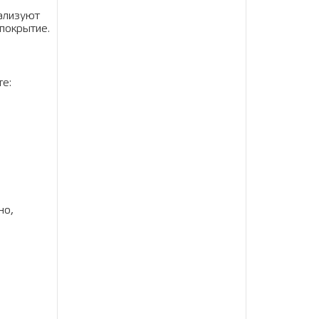
ализуют
покрытие.
те:
но,