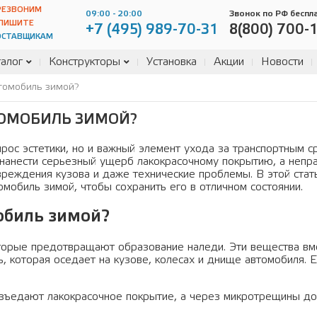
РЕЗВОНИМ
09:00 - 20:00
Звонок по РФ беспл
ПИШИТЕ
+7 (495) 989-70-31
8(800) 700-
ОСТАВЩИКАМ
алог
Конструкторы
Установка
Акции
Новости
томобиль зимой?
ТОМОБИЛЬ ЗИМОЙ?
рос эстетики, но и важный элемент ухода за транспортным с
 нанести серьезный ущерб лакокрасочному покрытию, а непр
реждения кузова и даже технические проблемы. В этой стат
мобиль зимой, чтобы сохранить его в отличном состоянии.
обиль зимой?
торые предотвращают образование наледи. Эти вещества вм
, которая оседает на кузове, колесах и днище автомобиля. Е
азъедают лакокрасочное покрытие, а через микротрещины д