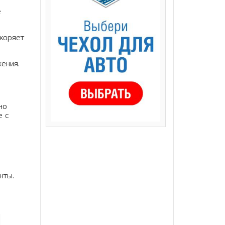
е
скоряет
ения.
но
е с
нты.