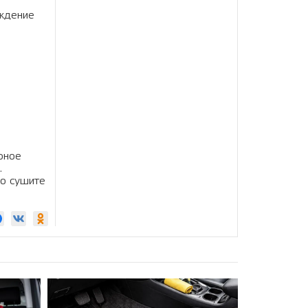
еждение
рное
.
но сушите