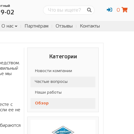
атный
0
Поиск
19-02
О нас
Партнёрам
Отзывы
Контакты
Категории
редством.
авильный
Новости компании
ье мы
Частые вопросы
Наши работы
Обзор
есте с
сли ее не
обираются