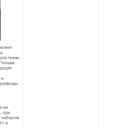
 может
ка
ля ткани.
 Пятнам
редят.
 и
 разводы.
а не
, при
ь набором
ет и