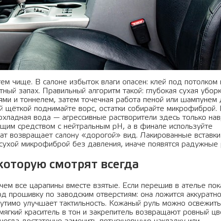
м чище. В салоне избыток влаги опасен: клей под потолком
тный запах. Правильный алгоритм такой: глубокая сухая убор
ми и тоннелем, затем точечная работа пеной или шампунем д
ой щёткой поднимайте ворс, остатки собирайте микрофиброй.
охладная вода — агрессивные растворители здесь только нав
щим средством с нейтральным pH, а в финале используйте
ат возвращает салону «дорогой» вид. Лакированные вставки
 сухой микрофиброй без давления, иначе появятся радужные
 которую смотрят всегда
чем все царапины вместе взятые. Если перешив в ателье пок
од прошивку по заводским отверстиям: она ложится аккуратно
утимо улучшает тактильность. Кожаный руль можно освежит
мягкий краситель в тон и закрепитель возвращают ровный цв