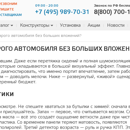
РЕЗВОНИМ
09:00 - 20:00
Звонок по РФ беспл
ПИШИТЕ
+7 (495) 989-70-31
8(800) 700-
ОСТАВЩИКАМ
алог
Конструкторы
Установка
Акции
Новости
арого автомобиля без больших вложений?
АРОГО АВТОМОБИЛЯ БЕЗ БОЛЬШИХ ВЛОЖЕ
авшим. Даже если перетяжка сидений и полная шумоизоляция
 которые складываются в большой визуальный эффект. Главн
а диагностировать, что именно портит впечатление, затем раб
ом — доводить мелочи. Ниже — развернутый, «живой» сцена
меренный бюджет.
тики
осмотре. Не спешите хвататься за бутылки с химией: сначала 
и прислушайтесь. Запах — первое, что считывается мозгом. 
та масла — всё это создаёт ощущение ветхости даже при чис
ластика. Со временем панели теряют матовость, появляются
полиролей. Третий детектор возраста — руль и ручка КПП. Э