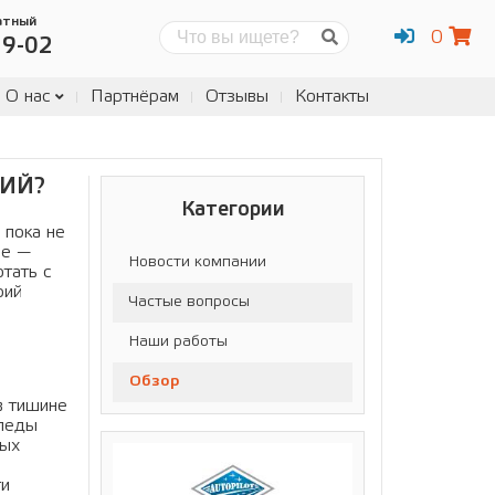
атный
0
Поиск
19-02
О нас
Партнёрам
Отзывы
Контакты
НИЙ?
Категории
 пока не
ое —
Новости компании
отать с
рий
Частые вопросы
Наши работы
Обзор
в тишине
Следы
тых
ти