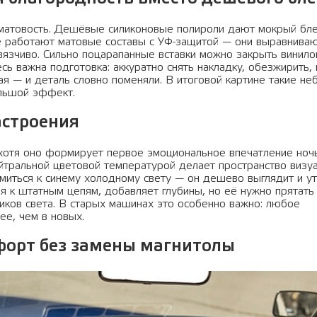
матовость. Дешёвые силиконовые полироли дают мокрый бле
е работают матовые составы с УФ-защитой — они выравниваю
вязчиво. Сильно поцарапанные вставки можно закрыть винило
сь важна подготовка: аккуратно снять накладку, обезжирить, 
ая — и деталь словно поменяли. В итоговой картине такие н
льшой эффект.
астроения
хотя оно формирует первое эмоциональное впечатление ноч
йтральной цветовой температурой делает пространство визу
миться к синему холодному свету — он дешево выглядит и ут
я к штатным цепям, добавляет глубины, но её нужно прятать 
иков света. В старых машинах это особенно важно: любое
ее, чем в новых.
форт без замены магнитолы