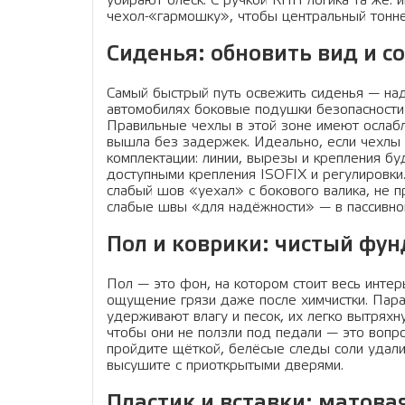
убирают блеск. С ручкой КПП логика та же: 
чехол-«гармошку», чтобы центральный тонне
Сиденья: обновить вид и с
Самый быстрый путь освежить сиденья — наде
автомобилях боковые подушки безопасности 
Правильные чехлы в этой зоне имеют ослабл
вышла без задержек. Идеально, если чехлы
комплектации: линии, вырезы и крепления бу
доступными крепления ISOFIX и регулировки. 
слабый шов «уехал» с бокового валика, не п
слабые швы «для надёжности» — в пассивно
Пол и коврики: чистый фун
Пол — это фон, на котором стоит весь интер
ощущение грязи даже после химчистки. Пара
удерживают влагу и песок, их легко вытряхн
чтобы они не ползли под педали — это вопро
пройдите щёткой, белёсые следы соли удали
высушите с приоткрытыми дверями.
Пластик и вставки: матова