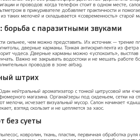
гации и проводов: когда телефон стоит в одном месте, сало
льтметром в прикуривателе добавляет практичности и помога
 из таких мелочей и складывается «современность» старой 
: борьба с паразитными звуками
и сильнее, чем можно представить. Их источник — трение пл
агнитолы, дверные карманы. Тонкая антискрип-лента из фетра
ворит чудеса. Дверные карманы можно «успокоить», выстлав
енчать. Важно не закрывать водостоки и не мешать работе б
олнительных проводов в зоне airbag.
ьный штрих
 Один нейтральный ароматизатор с тонкой цитрусовой или «ч
фюмерного магазина. Органайзеры под сиденьем, сетки на сп
ют мелочи, исчезает визуальный мусор. Салон начинает «дыш
ает, взгляд скользит и не цепляется за хаос.
т без суеты
ылесос, ковролин, ткань, пластик, первичная обработка руля 