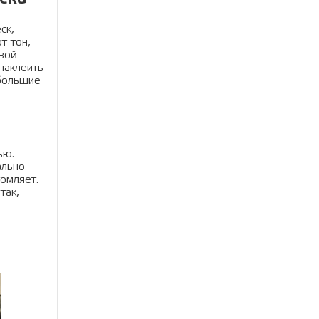
ск,
т тон,
вой
наклеить
ебольшие
ью.
ально
омляет.
так,