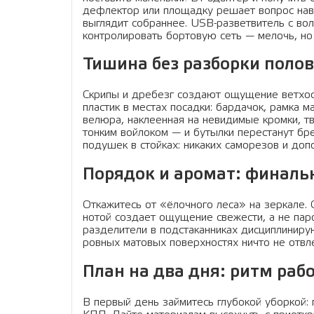
дефлектор или площадку решает вопрос нави
выглядит собраннее. USB-разветвитель с во
контролировать бортовую сеть — мелочь, но
Тишина без разборки полов
Скрипы и дребезг создают ощущение ветхост
пластик в местах посадки: бардачок, рамка м
велюра, наклеенная на невидимые кромки, т
тонким войлоком — и бутылки перестанут бр
подушек в стойках: никаких саморезов и доп
Порядок и аромат: финал
Откажитесь от «ёлочного леса» на зеркале.
нотой создает ощущение свежести, а не пар
разделители в подстаканниках дисциплиниру
ровных матовых поверхностях ничто не отвлек
План на два дня: ритм рабо
В первый день займитесь глубокой уборкой: п