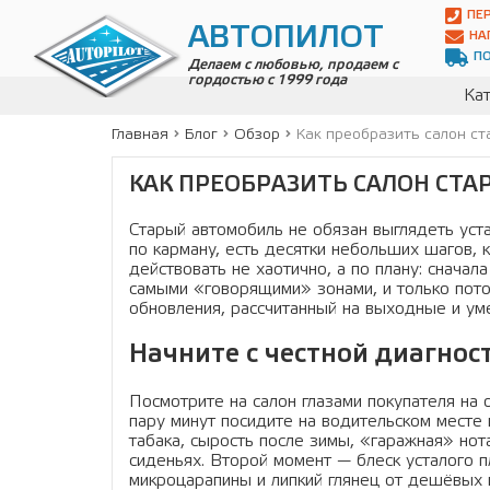
Автопилот
ПЕ
Контакты:
АВТОПИЛОТ
НА
Адрес:
П
ул.
Делаем с любовью, продаем с
гордостью с 1999 года
Чагинская
Кат
4,
стр.
Главная
Блог
Обзор
Как преобразить салон ст
2
109380
КАК ПРЕОБРАЗИТЬ САЛОН СТ
,
Телефон:
8(800)
700-
Старый автомобиль не обязан выглядеть уст
19-
по карману, есть десятки небольших шагов,
02
,
действовать не хаотично, а по плану: сначал
Телефон:
+7
самыми «говорящими» зонами, и только пот
(495)
обновления, рассчитанный на выходные и у
989-
70-
Начните с честной диагнос
31
,
Электронная
Посмотрите на салон глазами покупателя на 
почта:
пару минут посидите на водительском месте 
info@avtopilot1.ru
табака, сырость после зимы, «гаражная» но
сиденьях. Второй момент — блеск усталого п
микроцарапины и липкий глянец от дешёвых 