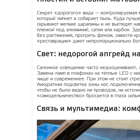
Секрет «дорогого» вида — контролируемая 
который липнет и собирает пыль. Куда лучш
скрывают мелкие царапины и не выглядят на
плёнкой под алюминий, сатин или карбон. Зде
без растяжения, прогреть феном, завести кр
«реставрации» дают непропорционально бо
Свет: недорогой апгрейд н
Салонное освещение часто недооценивают, 
Замена ламп в плафонах на тёплые LED с не
чище и современнее. При этом не стоит стре
Аккуратная подсветка зоны ног, подключённа
чтобы не было видно ни проводов, ни источн
«самодельничество» бросается в глаза сильн
Связь и мультимедиа: ком