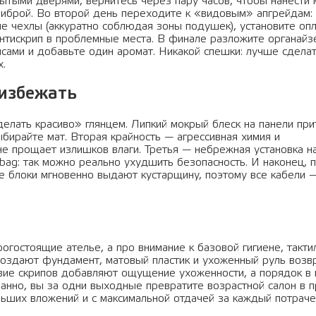
ытыми дверями, вернитесь через пару часов, чтобы нанести
фиброй. Во второй день переходите к «видовым» апгрейдам:
ые чехлы (аккуратно соблюдая зоны подушек), установите оп
антискрип в проблемные места. В финале разложите органайз
сами и добавьте один аромат. Никакой спешки: лучше сделат
х.
 избежать
елать красиво» глянцем. Липкий мокрый блеск на панели при
бирайте мат. Вторая крайность — агрессивная химия и
не прощает излишков влаги. Третья — небрежная установка н
bag: так можно реально ухудшить безопасность. И наконец, 
 блоки мгновенно выдают кустарщину, поэтому все кабели —
огостоящие ателье, а про внимание к базовой гигиене, такт
и создают фундамент, матовый пластик и ухоженный руль воз
ствие скрипов добавляют ощущение ухоженности, а порядок в
нанно, вы за одни выходные превратите возрастной салон в 
льших вложений и с максимальной отдачей за каждый потрач