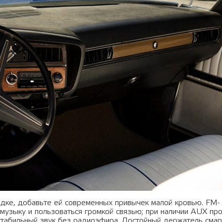
ядке, добавьте ей современных привычек малой кровью. FM-
 музыку и пользоваться громкой связью; при наличии AUX пр
 стабильный звук без радиоэфира. Достойный держатель сма