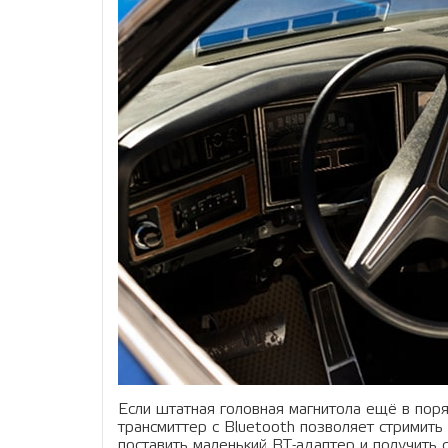
Если штатная головная магнитола ещё в пор
трансмиттер с Bluetooth позволяет стримить
поставить маленький BT-адаптер и получить