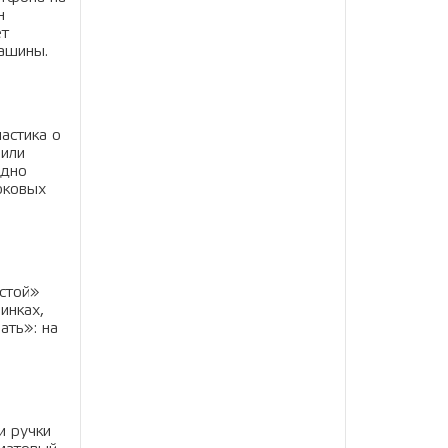
н
ет
машины.
астика о
 или
 дно
оковых
истой»
инках,
ать»: на
и ручки