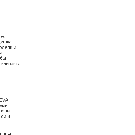
ов.
душка
одели и
я
обы
силивайте
 EVA
ами,
 зоны
дой и
ска