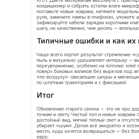
КПП. Дайте материалам высохнуть с приоткр
кондиционер и собрать остатки влаги микро
поставьте новые коврики, натяните модельн
руля, замените лампы в плафонах, уложите 
зафиксируйте кабели зарядки короткими клип
шага, но качественно, чем десять — впопыха
Типичные ошибки и как их
Чаще всего портит результат стремление «сд
пыль и визуально удешевляет интерьер — вы
переувлажнение, особенно на потолке: клей 
поверх боковых валиков без вырезов под air
«по воздуху»: свисающие шнуры и мигающие
по штатным траекториям и с фиксацией.
Итог
Обновление старого салона — это не про дор
точкам и свету. Чистый пол и новые коврик
достойный вид, мягкий тёплый свет и отсут
убирает «шум». Делая всё аккуратно и осоз
место, куда хочется возвращаться — без бо
евро.