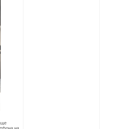
още
ртфона на