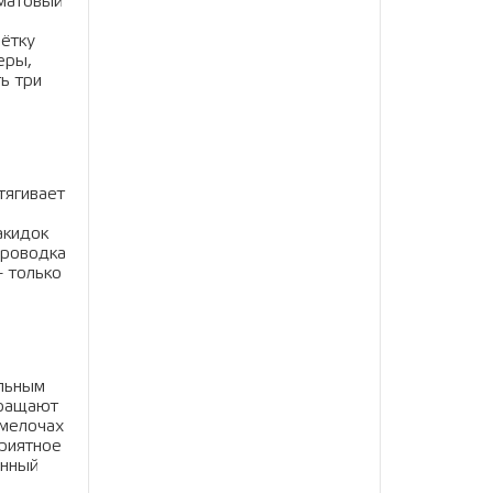
 матовый
лётку
еры,
ь три
тягивает
акидок
проводка
 только
ильным
вращают
 мелочах
приятное
енный