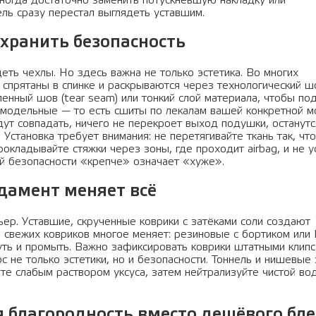
иногда достаточно заменить потускневшую накладку или
ль сразу перестал выглядеть уставшим.
охранить безопасность
ть чехлы. Но здесь важна не только эстетика. Во многих
спрятаны в спинке и раскрываются через технологический ш
енный шов (tear seam) или тонкий слой материала, чтобы по
 модельные — то есть сшиты по лекалам вашей конкретной м
дут совпадать, ничего не перекроет выход подушки, останутс
Установка требует внимания: не перетягивайте ткань так, чт
рокладывайте стяжки через зоны, где проходит airbag, и не у
й безопасности «крепче» означает «хуже».
дамент меняет всё
ьер. Уставшие, скрученные коврики с затёками соли создают
 свежих ковриков многое меняет: резиновые с бортиком или
уть и промыть. Важно зафиксировать коврики штатными клипс
с не только эстетики, но и безопасности. Тоннель и нишевые
те слабым раствором уксуса, затем нейтрализуйте чистой во
я благородность вместо дешёвого бле