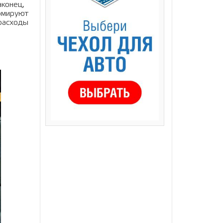
аконец,
ормируют
 расходы