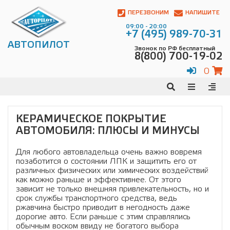
Автопилот
Контакты:
ПЕРЕЗВОНИМ
НАПИШИТЕ
Адрес:
09:00 - 20:00
ул.
+7 (495) 989-70-31
Чагинская
АВТОПИЛОТ
Звонок по РФ бесплатный
4,
8(800) 700-19-02
стр.
2
0
109380
,
Телефон:
8(800)
700-
19-
КЕРАМИЧЕСКОЕ ПОКРЫТИЕ
02
,
АВТОМОБИЛЯ: ПЛЮСЫ И МИНУСЫ
Телефон:
+7
(495)
989-
Для любого автовладельца очень важно вовремя
70-
позаботится о состоянии ЛПК и защитить его от
31
,
различных физических или химических воздействий
Электронная
как можно раньше и эффективнее. От этого
почта:
зависит не только внешняя привлекательность, но и
info@avtopilot1.ru
срок службы транспортного средства, ведь
ржавчина быстро приводит в негодность даже
дорогие авто. Если раньше с этим справлялись
обычным воском ввиду не богатого выбора