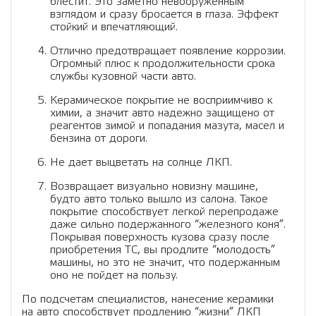
блестит. Это заметно невооруженным
взглядом и сразу бросается в глаза. Эффект
стойкий и впечатляющий.
Отлично предотвращает появление коррозии.
Огромный плюс к продолжительности срока
службы кузовной части авто.
Керамическое покрытие не восприимчиво к
химии, а значит авто надежно защищено от
реагентов зимой и попадания мазута, масел и
бензина от дороги.
Не дает выцветать на солнце ЛКП.
Возвращает визуально новизну машине,
будто авто только вышло из салона. Такое
покрытие способствует легкой перепродаже
даже сильно подержанного “железного коня”.
Покрывая поверхность кузова сразу после
приобретения ТС, вы продлите “молодость”
машины, но это не значит, что подержанным
оно не пойдет на пользу.
По подсчетам специалистов, нанесение керамики
на авто способствует продлению “жизни” ЛКП