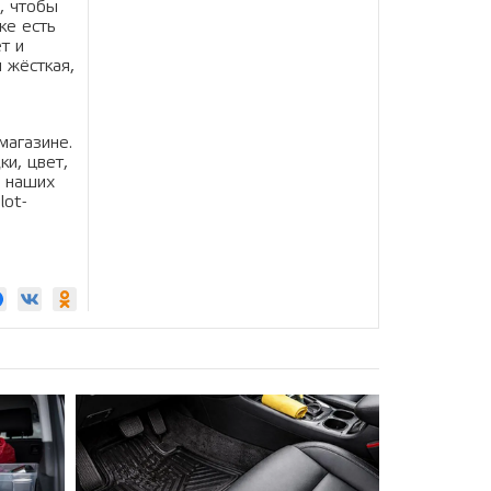
, чтобы
ке есть
т и
 жёсткая,
магазине.
и, цвет,
в наших
lot-