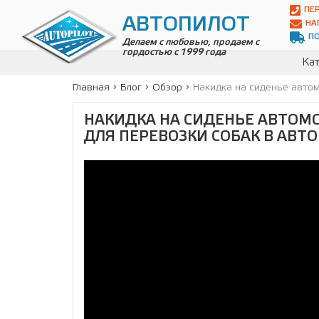
Автопилот
ПЕ
Контакты:
АВТОПИЛОТ
НА
Адрес:
П
ул.
Делаем с любовью, продаем с
гордостью с 1999 года
Чагинская
Кат
4,
стр.
Главная
Блог
Обзор
Накидка на сиденье автом
2
109380
НАКИДКА НА СИДЕНЬЕ АВТОМ
,
Телефон:
8(800)
ДЛЯ ПЕРЕВОЗКИ СОБАК В АВТ
700-
19-
02
,
Телефон:
+7
(495)
989-
70-
31
,
Электронная
почта:
info@avtopilot1.ru