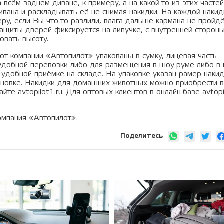
всём заднем диване, к примеру, а на какой-то из этих частей
вана и раскладывать её не снимая накидки. На каждой накид
ру, если Вы что-то разлили, влага дальше кармана не пройдё
ащиты дверей фиксируется на липучке, с внутренней стороны
овать высоту.
т компании «Автопилот» упакованы в сумку, лицевая часть
 удобной перевозки либо для размещения в шоу-руме либо в 
удобной приёмке на складе. На упаковке указан рамер накидк
тановке. Накидки для домашних животных можно приобрести 
те avtopilot1.ru. Для оптовых клиентов в онлайн-базе avtopi
омпания «Автопилот».
Поделитесь