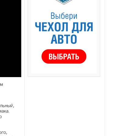
ем
льный,
ака.
о
ого,