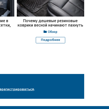
ие в
Почему дешевые резиновые
Как высуш
сетки,
коврики весной начинают пахнуть
мойки зим
замк
Обзор
Подробнее
арегистрироваться
.