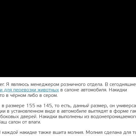
ег. Я являюсь менеджером розничного отдела. В сегодняшн
ки для перевозки животных
в салоне автомобиля. Накидки
то в чёрном либо в сером.
в размере 155 на 145, то есть, данный размер, он универса
ки в установленном виде в автомобиле выглядят в форме гам
а боковых дверей. Накидки выполнены из водонепроницаемог
аш салон от влаги.
В каждой накидке также вшита молния. Молния сделана для т